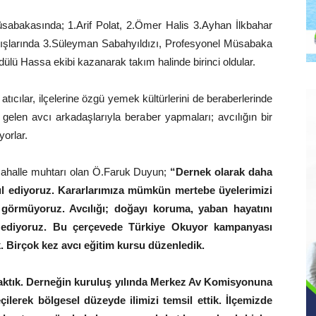
üsabakasında; 1.Arif Polat, 2.Ömer Halis 3.Ayhan İlkbahar
ışlarında 3.Süleyman Sabahyıldızı, Profesyonel Müsabaka
 ödülü Hassa ekibi kazanarak takım halinde birinci oldular.
ıcılar, ilçelerine özgü yemek kültürlerini de beraberlerinde
den gelen avcı arkadaşlarıyla beraber yapmaları; avcılığın bir
orlar.
halle muhtarı olan Ö.Faruk Duyun;
“Dernek olarak daha
abul ediyoruz. Kararlarımıza mümkün mertebe üyelerimizi
k görmüyoruz. Avcılığı; doğayı koruma, yaban hayatını
l ediyoruz. Bu çerçevede Türkiye Okuyor kampanyası
. Birçok kez avcı eğitim kursu düzenledik.
bıraktık. Derneğin kuruluş yılında Merkez Av Komisyonuna
ilerek bölgesel düzeyde ilimizi temsil ettik. İlçemizde