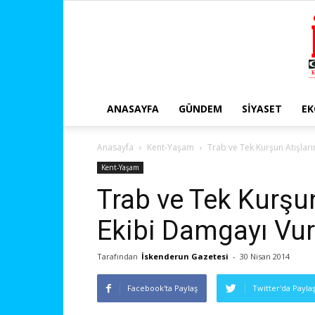
ANASAYFA
GÜNDEM
SIYASET
E
Anasayfa
Kent-Yaşam
Trab ve Tek Kurşun Atışlar
Kent-Yaşam
Trab ve Tek Kurşu
Ekibi Damgayı Vu
Tarafından
İskenderun Gazetesi
-
30 Nisan 2014
Facebook'ta Paylaş
Twitter'da Payla