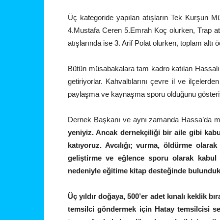
Üç kategoride yapılan atışların Tek Kurşun M
4.Mustafa Ceren 5.Emrah Koç olurken, Trap at
atışlarında ise 3. Arif Polat olurken, toplam altı
Bütün müsabakalara tam kadro katılan Hassalı at
getiriyorlar. Kahvaltılarını çevre il ve ilçeler
paylaşma ve kaynaşma sporu olduğunu gösteriy
Dernek Başkanı ve aynı zamanda Hassa’da ma
yeniyiz. Ancak dernekçiliği bir aile gibi k
katıyoruz. Avcılığı; vurma, öldürme olara
geliştirme ve eğlence sporu olarak kabu
nedeniyle eğitime kitap desteğinde bulunduk
Üç yıldır doğaya, 500’er adet kınalı keklik 
temsilci göndermek için Hatay temsilcisi seç