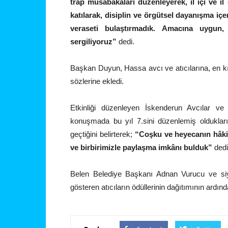
trap müsabakaları düzenleyerek, il içi ve il
katılarak, disiplin ve örgütsel dayanışma içe
veraseti bulaştırmadık. Amacına uygun, 
sergiliyoruz”
dedi.
Başkan Duyun, Hassa avcı ve atıcılarına, en kı
sözlerine ekledi.
Etkinliği düzenleyen İskenderun Avcılar ve
konuşmada bu yıl 7.sini düzenlemiş oldukla
geçtiğini belirterek;
“Coşku ve heyecanın hâkim
ve birbirimizle paylaşma imkânı bulduk”
dedi
Belen Belediye Başkanı Adnan Vurucu ve siyas
gösteren atıcıların ödüllerinin dağıtımının ardın