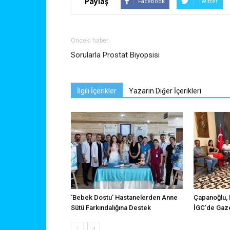
Paylaş
Facebook
Twitter
Önceki haber
Sorularla Prostat Biyopsisi
İlgili İçerikler
Yazarın Diğer İçerikleri
‘Bebek Dostu’ Hastanelerden Anne
Çapanoğlu, 
Sütü Farkındalığına Destek
İGC’de Gaze