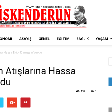
KONOMI
ASAYIŞ
GENEL
EĞITIM
SAĞLIK
YAŞAM
İskenderun
ına Hassa Ekibi Damgayı Vurdu
n Atışlarına Hassa
rdu
Gazetesi
132
0
ş