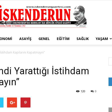
KONOMI
ASAYIŞ
GENEL
EĞITIM
SAĞLIK
YAŞAM
İskenderun
ı İstihdam Kapılarını Kapatmayın”
ndi Yarattığı İstihdam
ayın”
Gazetesi
120
0
ş