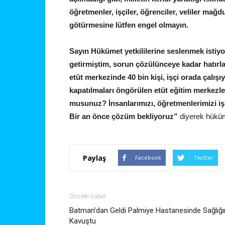
öğretmenler, işçiler, öğrenciler, veliler ma
götürmesine lütfen engel olmayın.
Sayın Hükümet yetkililerine seslenmek istiy
getirmiştim, sorun çözülünceye kadar hatır
etüt merkezinde 40 bin kişi, işçi orada çalış
kapatılmaları öngörülen etüt eğitim merkezl
musunuz? İnsanlarımızı, öğretmenlerimizi iş
Bir an önce çözüm bekliyoruz”
diyerek hüküm
Paylaş
Facebook
Twitter
Önceki haber
Batman’dan Geldi Palmiye Hastanesinde Sağlığ
Kavuştu