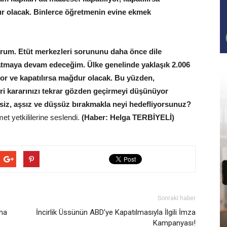
ğdur olacak. Binlerce öğretmenin evine ekmek
orum. Etüt merkezleri sorununu daha önce dile
latmaya devam edeceğim. Ülke genelinde yaklaşık 2.006
ıyor ve kapatılırsa mağdur olacak. Bu yüzden,
eri kararınızı tekrar gözden geçirmeyi düşünüyor
siz, aşsız ve düşsüz bırakmakla neyi hedefliyorsunuz?
et yetkililerine seslendi.
(Haber: Helga TERBİYELİ)
Sonraki haber
ına
İncirlik Üssünün ABD’ye Kapatılmasıyla İlgili İmza
Kampanyası!