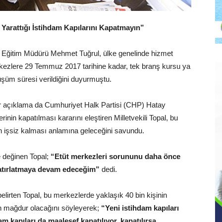
i Yarattığı İstihdam Kapılarını Kapatmayın”
lli Eğitim Müdürü Mehmet Tuğrul, ülke genelinde hizmet
rkezlere 29 Temmuz 2017 tarihine kadar, tek branş kursu ya
üşüm süresi verildiğini duyurmuştu.
ir açıklama da Cumhuriyet Halk Partisi (CHP) Hatay
rinin kapatılması kararını eleştiren Milletvekili Topal, bu
n işsiz kalması anlamına geleceğini savundu.
e değinen Topal;
“Etüt merkezleri sorununu daha önce
hatırlatmaya devam edeceğim”
dedi.
lirten Topal, bu merkezlerde yaklaşık 40 bin kişinin
n mağdur olacağını söyleyerek;
“Yeni istihdam kapıları
dam kapıları da maalesef kapatılıyor, kapatılırsa