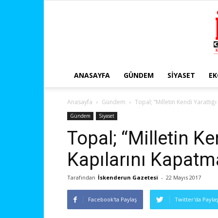
ANASAYFA
GÜNDEM
SIYASET
E
Anasayfa
Gündem
Topal; “Milletin Kendi Yarattığ
Gündem
Siyaset
Topal; “Milletin Ke
Kapılarını Kapatm
Tarafından
İskenderun Gazetesi
-
22 Mayıs 2017
Facebook'ta Paylaş
Twitter'da Payla