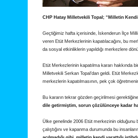
CHP Hatay Milletvekili Topal; “Milletin Kend
Geçtiğimiz hafta içerisinde, İskenderun İlçe Mi
veren Etüt Merkezlerinin kapatılacağını, bu me
da sosyal etkinliklerin yapıldığı merkezlere dön
Etüt Merkezlerinin kapatılma kararı hakkında b
Milletvekili Serkan Topal’dan geldi. Etüt Merkezle
merkezlerin kapatılmasının, pek çok öğretmeni
Bu kararın tekrar gözden geçirilmesi gerektiğin
dile getirmiştim, sorun çözülünceye kadar 
Ülke genelinde 2006 Etüt merkezinin olduğunu be
çalıştığını ve kapanma durumunda bu insanları
açılmadığı gibi, milletin kendi yarattığı istih