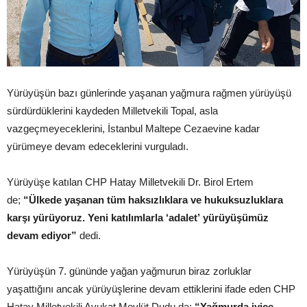
Yürüyüşün bazı günlerinde yaşanan yağmura rağmen yürüyüşü
sürdürdüklerini kaydeden Milletvekili Topal, asla
vazgeçmeyeceklerini, İstanbul Maltepe Cezaevine kadar
yürümeye devam edeceklerini vurguladı.
Yürüyüşe katılan CHP Hatay Milletvekili Dr. Birol Ertem
de;
“Ülkede yaşanan tüm haksızlıklara ve hukuksuzluklara
karşı yürüyoruz. Yeni katılımlarla ‘adalet’ yürüyüşümüz
devam ediyor”
dedi.
Yürüyüşün 7. gününde yağan yağmurun biraz zorluklar
yaşattığını ancak yürüyüşlerine devam ettiklerini ifade eden CHP
Hatay Milletvekili Avukat Mevlüt Dudu da;
“Yağmurda iyice