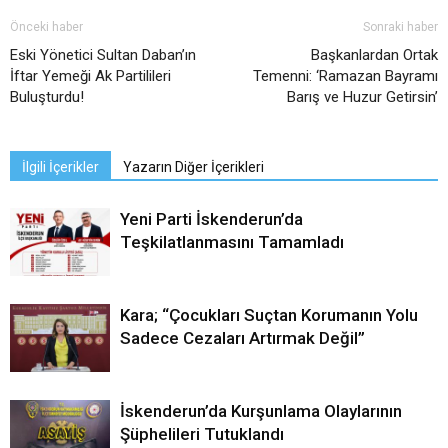
Önceki haber
Sonraki haber
Eski Yönetici Sultan Daban’ın
Başkanlardan Ortak
İftar Yemeği Ak Partilileri
Temenni: ‘Ramazan Bayramı
Buluşturdu!
Barış ve Huzur Getirsin’
İlgili İçerikler
Yazarın Diğer İçerikleri
Yeni Parti İskenderun’da
Teşkilatlanmasını Tamamladı
Kara; “Çocukları Suçtan Korumanın Yolu
Sadece Cezaları Artırmak Değil”
İskenderun’da Kurşunlama Olaylarının
Şüphelileri Tutuklandı