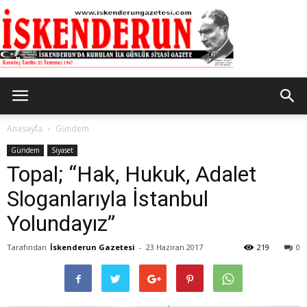
İskenderun
Anasayfa
Gündem
Gündem
Siyaset
Topal; “Hak, Hukuk, Adalet
Gazetesi
Sloganlarıyla İstanbul
Yolundayız”
Tarafından
İskenderun Gazetesi
-
23 Haziran 2017
219
0