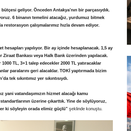
i bütçesi geliyor. Önceden Antakya’nın bir parçasıydık.
ıyoruz. 6 binanın temelini atacağız, yurdumuz bitmek
a restorasyon çalışmalarımız hızla devam ediyor.
yet hesapları yapılıyor. Bir ay içinde hesaplanacak. 1,5 ay
er Ziraat Bankası veya Halk Bank üzerinden yapılacak.
 1000 TL, 3+1 talep edecekler 2000 TL yatıracaklar
nlar paralarını geri alacaklar. TOKİ yaptırmada bizim
da tek sıkıntımız yer sıkıntısıydı.
ız yani vatandaşımızın hizmet alacağı kamu
tandartlarının üzerine çıkarttık. Yine de söylüyoruz,
r ki söyleyin orada elimiz güçlü”
şeklinde konuştu.