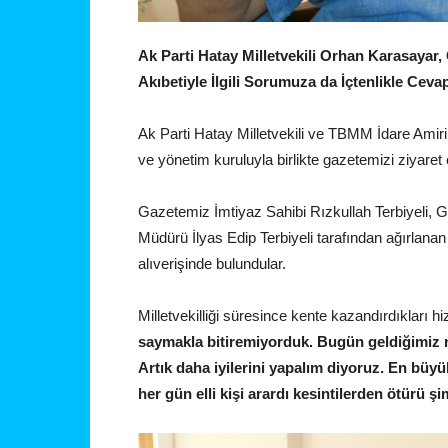
Ak Parti Hatay Milletvekili Orhan Karasayar,
Akıbetiyle İlgili Sorumuza da İçtenlikle Cev
Ak Parti Hatay Milletvekili ve TBMM İdare Ami
ve yönetim kuruluyla birlikte gazetemizi ziyaret e
Gazetemiz İmtiyaz Sahibi Rızkullah Terbiyeli, 
Müdürü İlyas Edip Terbiyeli tarafından ağırlanan M
alıverişinde bulundular.
Milletvekilliği süresince kente kazandırdıkları 
saymakla bitiremiyorduk. Bugün geldiğimiz 
Artık daha iyilerini yapalım diyoruz. En büy
her gün elli kişi arardı kesintilerden ötürü ş