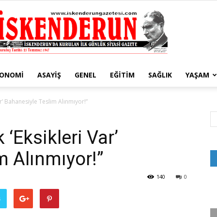
KONOMI
ASAYIŞ
GENEL
EĞITIM
SAĞLIK
YAŞAM
İskenderun
ar’ Bahanesiyle Teslim Alınmıyor!”
‘Eksikleri Var’
m Alınmıyor!”
Gazetesi
140
0
ş