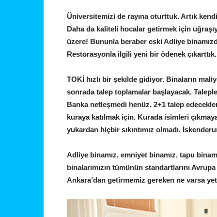
Üniversitemizi de rayına oturttuk. Artık kend
Daha da kaliteli hocalar getirmek için uğraş
üzere! Bununla beraber eski Adliye binamızd
Restorasyonla ilgili yeni bir ödenek çıkarttık.
TOKİ hızlı bir şekilde gidiyor. Binaların mali
sonrada talep toplamalar başlayacak. Talepl
Banka netleşmedi henüz. 2+1 talep edecekler
kuraya katılmak için. Kurada isimleri çıkmaya
yukardan hiçbir sıkıntımız olmadı. İskenderun’
Adliye binamız, emniyet binamız, tapu binam
binalarımızın tümünün standartlarını Avrupa s
Ankara’dan getirmemiz gereken ne varsa yete