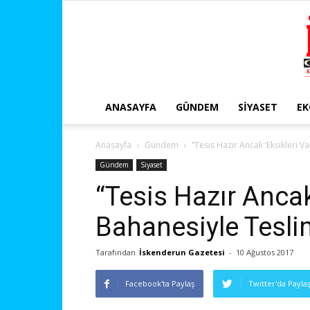
ANASAYFA
GÜNDEM
SIYASET
E
Anasayfa
Gündem
“Tesis Hazır Ancak ‘Eksikleri V
Gündem
Siyaset
“Tesis Hazır Ancak 
Bahanesiyle Tesli
Tarafından
İskenderun Gazetesi
-
10 Ağustos 2017
Facebook'ta Paylaş
Twitter'da Payla