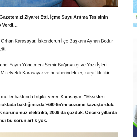
 Gazetemizi Ziyaret Etti. İçme Suyu Arıtma Tesisinin
ap Verdi…
ri Orhan Karasayar, İskenderun İlçe Başkanı Ayhan Bodur
tti.
Genel Yayın Yönetmeni Semir Bağırsakçı ve Yazı İşleri
illetvekili Karasayar ve beraberindekiler, karşılıklı fikir
hizmetler hakkında bilgiler veren Karasayar;
“Eksikleri
noktada baktığımızda %90-95’ini çözüme kavuşturduk.
ük sorunumuz elektrikti, 2009’da çözdük. Önceki yıllarda
imdi bu sorun artık yok.