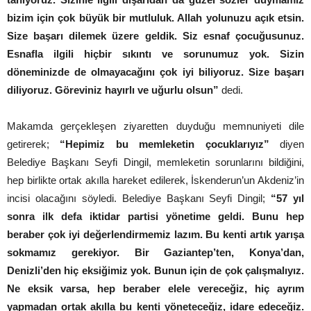
bizim için çok büyük bir mutluluk. Allah yolunuzu açık etsin.
Size başarı dilemek üzere geldik. Siz esnaf çocuğusunuz.
Esnafla ilgili hiçbir sıkıntı ve sorunumuz yok. Sizin
döneminizde de olmayacağını çok iyi biliyoruz. Size başarı
diliyoruz. Göreviniz hayırlı ve uğurlu olsun”
dedi.
Makamda gerçekleşen ziyaretten duyduğu memnuniyeti dile
getirerek;
“Hepimiz bu memleketin çocuklarıyız”
diyen
Belediye Başkanı Seyfi Dingil, memleketin sorunlarını bildiğini,
hep birlikte ortak akılla hareket edilerek, İskenderun’un Akdeniz’in
incisi olacağını söyledi. Belediye Başkanı Seyfi Dingil;
“57 yıl
sonra ilk defa iktidar partisi yönetime geldi. Bunu hep
beraber çok iyi değerlendirmemiz lazım. Bu kenti artık yarışa
sokmamız gerekiyor. Bir Gaziantep’ten, Konya’dan,
Denizli’den hiç eksiğimiz yok. Bunun için de çok çalışmalıyız.
Ne eksik varsa, hep beraber elele vereceğiz, hiç ayrım
yapmadan ortak akılla bu kenti yöneteceğiz, idare edeceğiz.