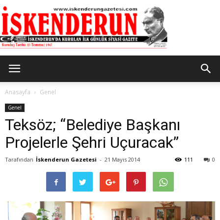
İskenderun
Anasayfa
Genel
Genel
Teksöz; “Belediye Başkanı
Gazetesi
Projelerle Şehri Uçuracak”
Tarafından
İskenderun Gazetesi
-
21 Mayıs 2014
111
0