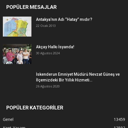
POPÜLER MESAJLAR
Antakya’nın Adı “Hatay” mıdır?
22 Ocak 2013
Akçay Halkı İsyanda!
30 Ağustos 2024
İskenderun Emniyet Müdürü Nevzat Güneş ve
İlçemizdeki Bir Yıllık Hizmeti…
26 Ağustos 2020
POPÜLER KATEGORİLER
Genel
13459
Kent-Yaşam
12592