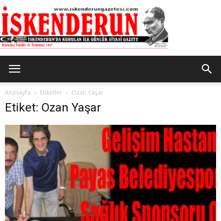
İskenderun
Anasayfa
Etiketler
Ozan Yaşar
Etiket: Ozan Yaşar
Gazetesi