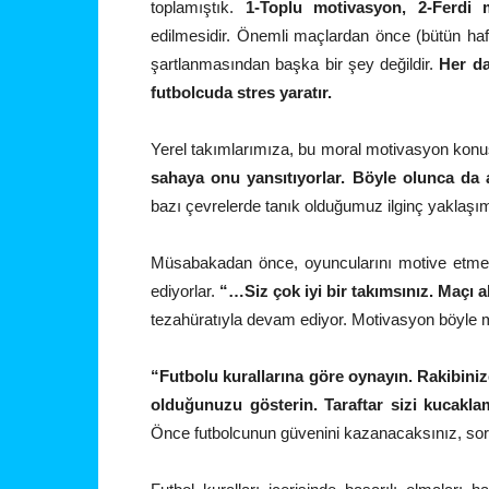
toplamıştık.
1-Toplu motivasyon, 2-Ferdi
edilmesidir. Önemli maçlardan önce (bütün hafta 
şartlanmasından başka bir şey değildir.
Her da
futbolcuda stres yaratır.
Yerel takımlarımıza, bu moral motivasyon konus
sahaya onu yansıtıyorlar. Böyle olunca da 
bazı çevrelerde tanık olduğumuz ilginç yaklaşım
Müsabakadan önce, oyuncularını motive etmek
ediyorlar.
“…Siz çok iyi bir takımsınız. Maçı 
tezahüratıyla devam ediyor. Motivasyon böyle mi 
“Futbolu kurallarına göre oynayın. Rakibiniz
olduğunuzu gösterin. Taraftar sizi kucaklam
Önce futbolcunun güvenini kazanacaksınız, sor