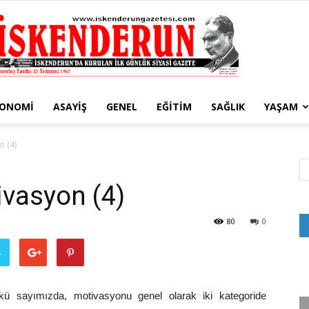
KONOMI
ASAYIŞ
GENEL
EĞITIM
SAĞLIK
YAŞAM
İskenderun
 (4)
vasyon (4)
Gazetesi
80
0
ş
ünkü sayımızda, motivasyonu genel olarak iki kategoride