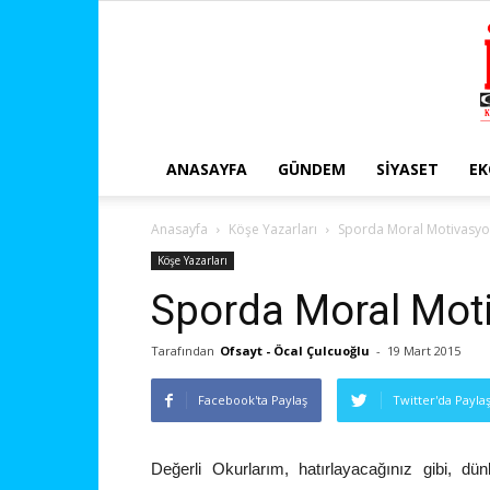
ANASAYFA
GÜNDEM
SIYASET
E
Anasayfa
Köşe Yazarları
Sporda Moral Motivasyon
Köşe Yazarları
Sporda Moral Moti
Tarafından
Ofsayt - Öcal Çulcuoğlu
-
19 Mart 2015
Facebook'ta Paylaş
Twitter'da Payla
Değerli Okurlarım, hatırlayacağınız gibi, d