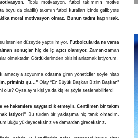
 motivasyon.
Toplu motivasyon, futbol takımının motive
boyu da olabilir) takımın futbol kuralları içinde galibiyete
kika moral motivasyon olmaz. Bunun tadını kaçırırsak,
u istenilen düzeyde yaptırılmıyor.
Futbolcularda ne varsa
alınan sonuçlar hiç de iç açıcı olamıyor.
Zaman-zaman
lar olmaktadır. Gördüklerimden birisini anlatmak istiyorum.
 amacıyla soyunma odasına giren yöneticiler şöyle hitap
alın, priminiz şu…”
Olay “En Büyük Başkan Bizim Başkan”
olur? Oysa aynı kişi ya da kişiler şöyle seslenebilirlerdi;
e ve hakemlere saygısızlık etmeyin. Centilmen bir takım
ak istiyor!”
Bu türden bir yaklaşıma hiç tanık olmadım.
umluluğu yükleyeceksiniz ve damardan gireceksiniz.