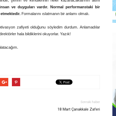
alinde, şehrin ve kendilerinin neler kazanacaklarının altını
nsan ve duyguları vardır. Normal performanstaki bir
 etmektedir.
Formalarını ıslatmanın bir anlamı olmalı.
 motivasyon zafiyeti olduğunu söyledim durdum. Anlamadılar
ktörler hala bildiklerini okuyorlar. Yazık!
nlatacağım.
Sonraki haber
18 Mart Çanakkale Zaferi