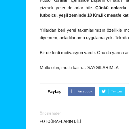
Futbol kuralları içerisinde başarılı olmaları h
çizmek yeter de artar bile.
Çünkü onlarda i
futbolcu, yeşil zeminde 10 Km.lik mesafe kat
Yıllardan beri yerel takımlarımızın özellikle
diyemem, anladılar ama uygulama yok. Teknik dire
Bir de ferdi motivasyon vardır. Onu da yarına a
Mutlu olun, mutlu kalın… SAYGILARIMLA
Paylaş
Facebook
Twitter
Önceki haber
FOTOĞRAFLARIN DİLİ