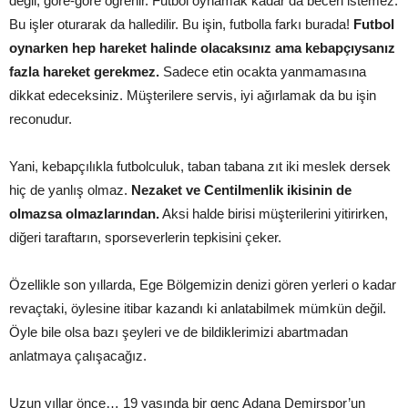
değil, göre-göre öğrenir. Futbol oynamak kadar da beceri istemez.
Bu işler oturarak da halledilir. Bu işin, futbolla farkı burada!
Futbol
oynarken hep hareket halinde olacaksınız ama kebapçıysanız
fazla hareket gerekmez.
Sadece etin ocakta yanmamasına
dikkat edeceksiniz. Müşterilere servis, iyi ağırlamak da bu işin
reconudur.
Yani, kebapçılıkla futbolculuk, taban tabana zıt iki meslek dersek
hiç de yanlış olmaz.
Nezaket ve Centilmenlik ikisinin de
olmazsa olmazlarından.
Aksi halde birisi müşterilerini yitirirken,
diğeri taraftarın, sporseverlerin tepkisini çeker.
Özellikle son yıllarda, Ege Bölgemizin denizi gören yerleri o kadar
revaçtaki, öylesine itibar kazandı ki anlatabilmek mümkün değil.
Öyle bile olsa bazı şeyleri ve de bildiklerimizi abartmadan
anlatmaya çalışacağız.
Uzun yıllar önce… 19 yaşında bir genç Adana Demirspor’un