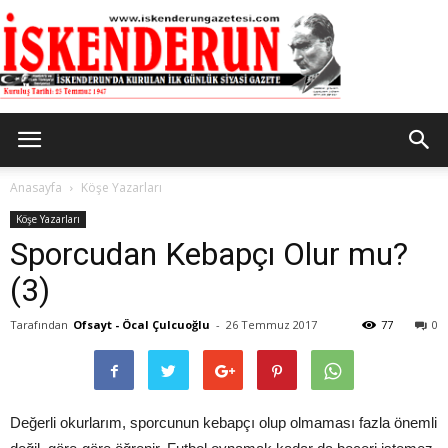
İskenderun
Anasayfa
Köşe Yazarları
Köşe Yazarları
Sporcudan Kebapçı Olur mu?
Gazetesi
(3)
Tarafından
Ofsayt - Öcal Çulcuoğlu
-
26 Temmuz 2017
77
0
Değerli okurlarım, sporcunun kebapçı olup olmaması fazla önemli