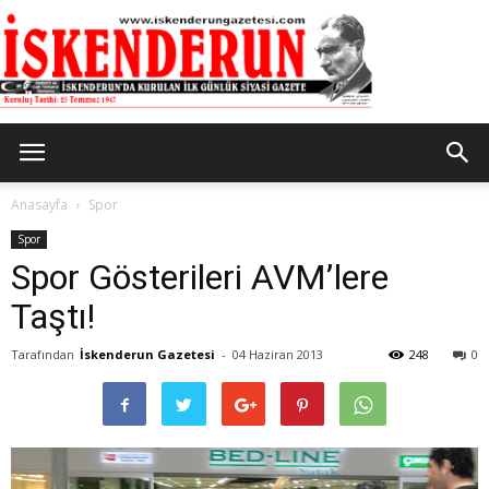
İskenderun
Anasayfa
Spor
Spor
Spor Gösterileri AVM’lere
Gazetesi
Taştı!
Tarafından
İskenderun Gazetesi
-
04 Haziran 2013
248
0