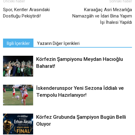
Önceki haber
Sonraki haber
Spor, Kentler Arasındaki
Karaağaç Asri Mezarlığa
Dostluğu Pekiştirdi!
Namazgâh ve İdari Bina Yapım
İşi İhalesi Yapıldı
İlgili İçerikler
Yazarın Diğer İçerikleri
Körfezin Şampiyonu Meydan Hacıoğlu
Baharat!
İskenderunspor Yeni Sezona İddialı ve
Tempolu Hazırlanıyor!
Körfez Grubunda Şampiyon Bugün Belli
Oluyor