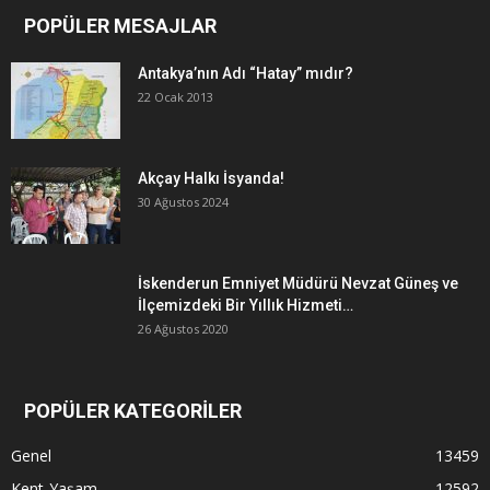
POPÜLER MESAJLAR
Antakya’nın Adı “Hatay” mıdır?
22 Ocak 2013
Akçay Halkı İsyanda!
30 Ağustos 2024
İskenderun Emniyet Müdürü Nevzat Güneş ve
İlçemizdeki Bir Yıllık Hizmeti…
26 Ağustos 2020
POPÜLER KATEGORİLER
Genel
13459
Kent-Yaşam
12592