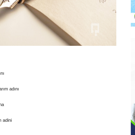
ını
rım adını
ına
 adini