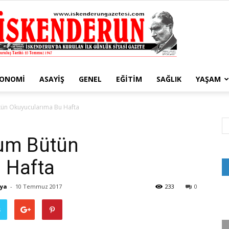
KONOMI
ASAYIŞ
GENEL
EĞITIM
SAĞLIK
YAŞAM
İskenderun
tün Okuyucularıma Bu Hafta
rum Bütün
 Hafta
Gazetesi
aya
-
10 Temmuz 2017
233
0
ş