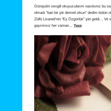
Günaydın sevgili okuyucularım nasılsınız bu sa
olmadı “bari bir şiir demeti olsun” dedim bütün
Zülfü Livaneli’nin “Ey Özgürlük” şiiri geldi… Ve
gayrımsız her zaman…
Yase