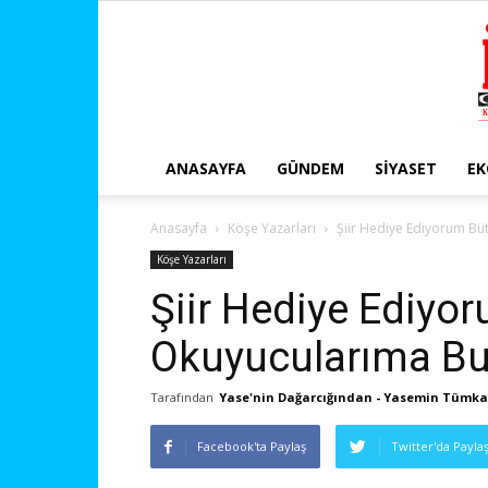
ANASAYFA
GÜNDEM
SIYASET
E
Anasayfa
Köşe Yazarları
Şiir Hediye Ediyorum Bü
Köşe Yazarları
Şiir Hediye Ediyo
Okuyucularıma Bu
Tarafından
Yase'nin Dağarcığından - Yasemin Tümk
Facebook'ta Paylaş
Twitter'da Payla