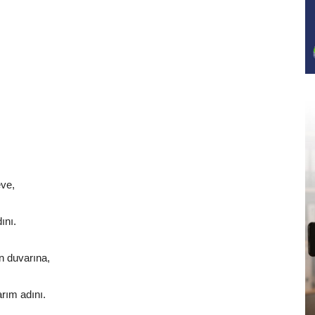
eve,
ını.
n duvarına,
rım adını.