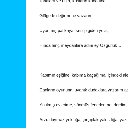
Tarlalara ve ufka, kuşların kanadına,
Gölgede değirmene yazarım.
Uyanmış patikaya, serilip giden yola,
Hınca hınç meydanlara adını ey Özgürlük…
Kapımın eşiğine, kabıma kaçağıma, içindeki al
Canların oyununa, uyanık dudaklara yazarım ad
Yıkılmış evlerime, sönmüş fenerlerime, derdimi
Arzu duymaz yokluğa, çırçıplak yalnızlığa, yaza