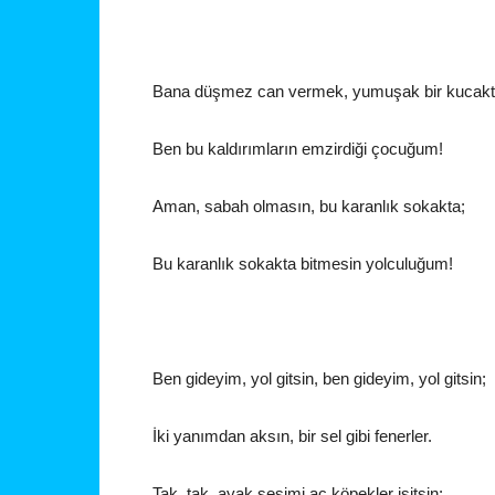
Bana düşmez can vermek, yumuşak bir kucakt
Ben bu kaldırımların emzirdiği çocuğum!
Aman, sabah olmasın, bu karanlık sokakta;
Bu karanlık sokakta bitmesin yolculuğum!
Ben gideyim, yol gitsin, ben gideyim, yol gitsin;
İki yanımdan aksın, bir sel gibi fenerler.
Tak, tak, ayak sesimi aç köpekler işitsin;