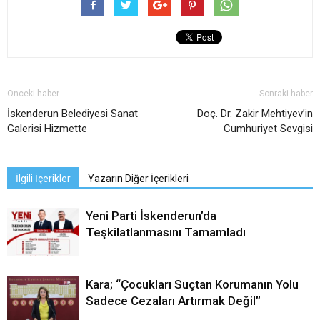
Önceki haber
Sonraki haber
İskenderun Belediyesi Sanat
Doç. Dr. Zakir Mehtiyev’in
Galerisi Hizmette
Cumhuriyet Sevgisi
İlgili İçerikler
Yazarın Diğer İçerikleri
Yeni Parti İskenderun’da
Teşkilatlanmasını Tamamladı
Kara; “Çocukları Suçtan Korumanın Yolu
Sadece Cezaları Artırmak Değil”