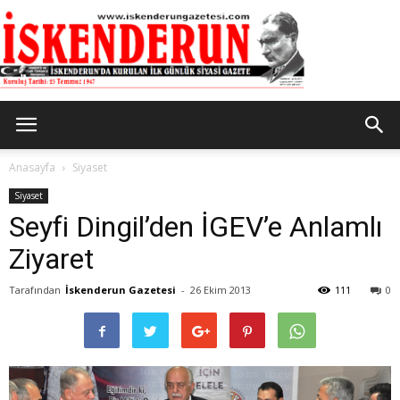
İskenderun
Anasayfa
Siyaset
Siyaset
Seyfi Dingil’den İGEV’e Anlamlı
Gazetesi
Ziyaret
Tarafından
İskenderun Gazetesi
-
26 Ekim 2013
111
0