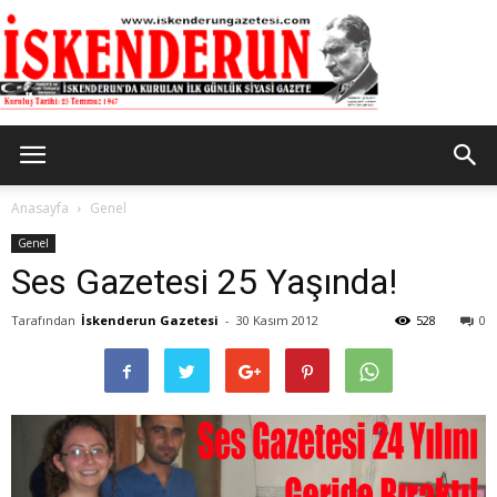
İskenderun
Anasayfa
Genel
Genel
Ses Gazetesi 25 Yaşında!
Gazetesi
Tarafından
İskenderun Gazetesi
-
30 Kasım 2012
528
0