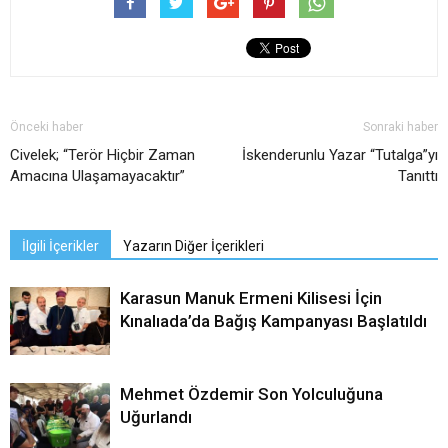
Önceki haber
Sonraki haber
Civelek; “Terör Hiçbir Zaman
İskenderunlu Yazar “Tutalga”yı
Amacına Ulaşamayacaktır”
Tanıttı
İlgili İçerikler
Yazarın Diğer İçerikleri
Karasun Manuk Ermeni Kilisesi İçin
Kınalıada’da Bağış Kampanyası Başlatıldı
Mehmet Özdemir Son Yolculuğuna
Uğurlandı