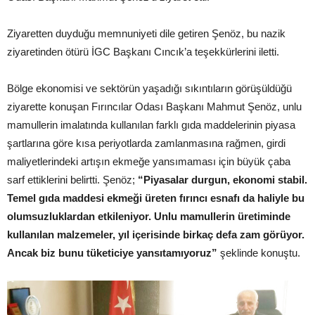
Ziyaretten duyduğu memnuniyeti dile getiren Şenöz, bu nazik
ziyaretinden ötürü İGC Başkanı Cıncık’a teşekkürlerini iletti.
Bölge ekonomisi ve sektörün yaşadığı sıkıntıların görüşüldüğü
ziyarette konuşan Fırıncılar Odası Başkanı Mahmut Şenöz, unlu
mamullerin imalatında kullanılan farklı gıda maddelerinin piyasa
şartlarına göre kısa periyotlarda zamlanmasına rağmen, girdi
maliyetlerindeki artışın ekmeğe yansımaması için büyük çaba
sarf ettiklerini belirtti. Şenöz;
“Piyasalar durgun, ekonomi stabil.
Temel gıda maddesi ekmeği üreten fırıncı esnafı da haliyle bu
olumsuzluklardan etkileniyor. Unlu mamullerin üretiminde
kullanılan malzemeler, yıl içerisinde birkaç defa zam görüyor.
Ancak biz bunu tüketiciye yansıtamıyoruz”
şeklinde konuştu.