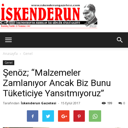
İskenderun
Anasayfa
Genel
Genel
Şenöz; “Malzemeler
Gazetesi
Zamlanıyor Ancak Biz Bunu
Tüketiciye Yansıtmıyoruz”
Tarafından
İskenderun Gazetesi
-
15 Eylül 2017
199
0