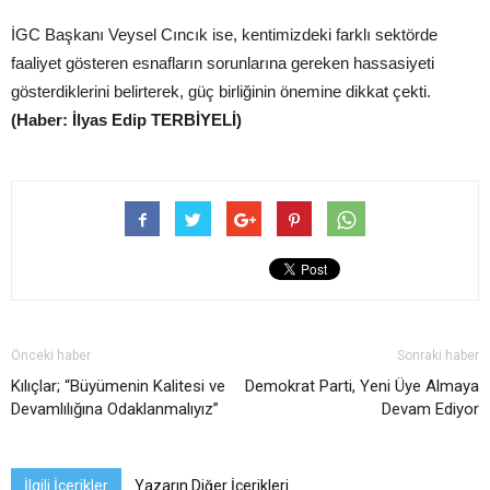
İGC Başkanı Veysel Cıncık ise, kentimizdeki farklı sektörde
faaliyet gösteren esnafların sorunlarına gereken hassasiyeti
gösterdiklerini belirterek, güç birliğinin önemine dikkat çekti.
(Haber: İlyas Edip TERBİYELİ)
Önceki haber
Sonraki haber
Kılıçlar; “Büyümenin Kalitesi ve
Demokrat Parti, Yeni Üye Almaya
Devamlılığına Odaklanmalıyız”
Devam Ediyor
İlgili İçerikler
Yazarın Diğer İçerikleri