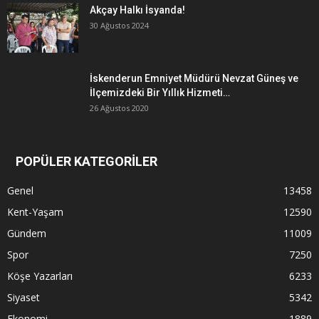
Akçay Halkı İsyanda!
30 Ağustos 2024
İskenderun Emniyet Müdürü Nevzat Güneş ve
İlçemizdeki Bir Yıllık Hizmeti…
26 Ağustos 2020
POPÜLER KATEGORİLER
Genel
13458
Kent-Yaşam
12590
Gündem
11009
Spor
7250
Köşe Yazarları
6233
Siyaset
5342
Ekonomi
1889