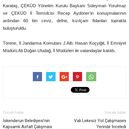
Karataş, ÇEKÜD Yönetim Kurulu Başkanı Süleyman Yorulmaz
ve ÇEKÜD İl Temsilcisi Recep Aydöner’in konuşmalarının
ardından 60 bin ceviz, defne, kızılçam fidanları toprakla
buluşturuldu.
Törene, İl Jandarma Komutanı J.Alb. Hasan Koçyiğit, İl Emniyet
Müdürü Ali Doğan Uludağ, İl Müdürleri ile vatandaşlar katıldı.
Önceki haber
Sonraki haber
İskenderun Belediyesi’nin
Vali Lekesiz Yol Çalışmasını
Kapsamlı Asfalt Çalışması
Yerinde İnceledi