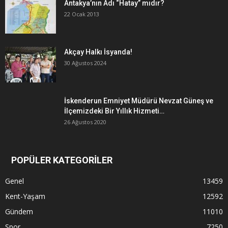
Antakya’nın Adı “Hatay” mıdır?
22 Ocak 2013
Akçay Halkı İsyanda!
30 Ağustos 2024
İskenderun Emniyet Müdürü Nevzat Güneş ve
İlçemizdeki Bir Yıllık Hizmeti…
26 Ağustos 2020
POPÜLER KATEGORİLER
Genel
13459
Kent-Yaşam
12592
Gündem
11010
Spor
7250