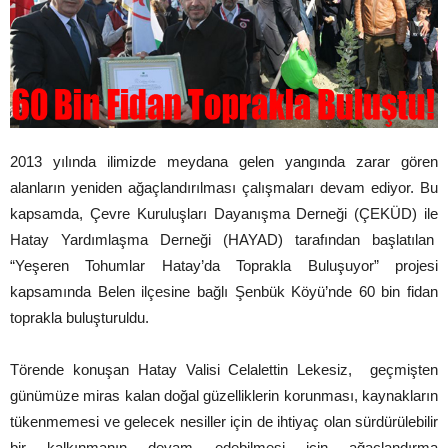
2013 yılında ilimizde meydana gelen yangında zarar gören
alanların yeniden ağaçlandırılması çalışmaları devam ediyor. Bu
kapsamda, Çevre Kuruluşları Dayanışma Derneği (ÇEKÜD) ile
Hatay Yardımlaşma Derneği (HAYAD) tarafından başlatılan
“Yeşeren Tohumlar Hatay’da Toprakla Buluşuyor” projesi
kapsamında Belen ilçesine bağlı Şenbük Köyü’nde 60 bin fidan
toprakla buluşturuldu.
Törende konuşan Hatay Valisi Celalettin Lekesiz, geçmişten
günümüze miras kalan doğal güzelliklerin korunması, kaynakların
tükenmemesi ve gelecek nesiller için de ihtiyaç olan sürdürülebilir
bir kalkınmanın devam edebilmesi için ağaçlandırma