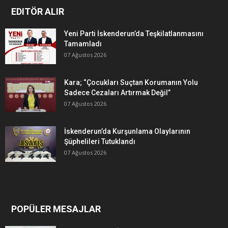
EDITÖR ALIR
Yeni Parti İskenderun’da Teşkilatlanmasını
Tamamladı
07 Ağustos 2026
Kara; “Çocukları Suçtan Korumanın Yolu
Sadece Cezaları Artırmak Değil”
07 Ağustos 2026
İskenderun’da Kurşunlama Olaylarının
Şüphelileri Tutuklandı
07 Ağustos 2026
POPÜLER MESAJLAR