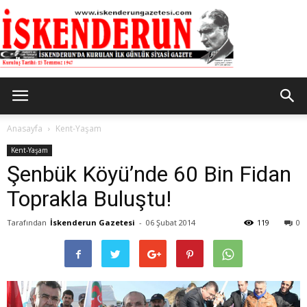
İskenderun
Anasayfa
Kent-Yaşam
Kent-Yaşam
Şenbük Köyü’nde 60 Bin Fidan
Gazetesi
Toprakla Buluştu!
Tarafından
İskenderun Gazetesi
-
06 Şubat 2014
119
0