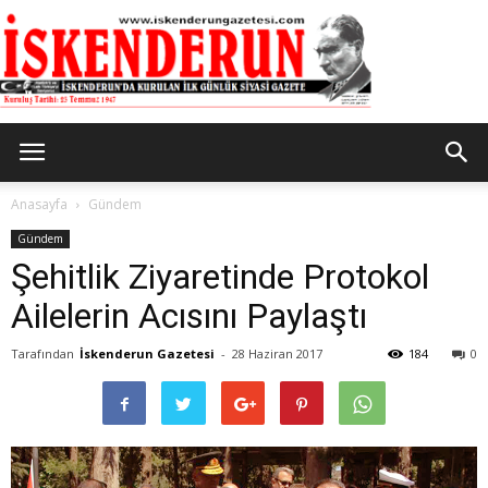
İskenderun
Anasayfa
Gündem
Gündem
Şehitlik Ziyaretinde Protokol
Gazetesi
Ailelerin Acısını Paylaştı
Tarafından
İskenderun Gazetesi
-
28 Haziran 2017
184
0