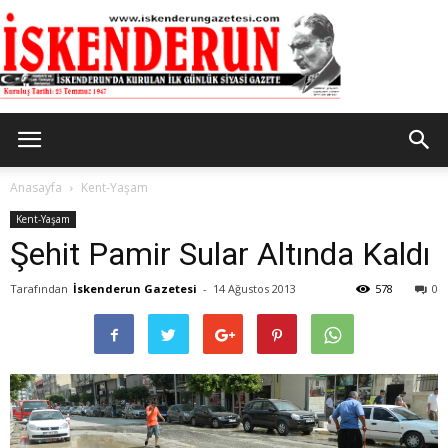
İskenderun
Anasayfa
Kent-Yaşam
Kent-Yaşam
Şehit Pamir Sular Altında Kaldı
Gazetesi
Tarafından
İskenderun Gazetesi
-
14 Ağustos 2013
578
0