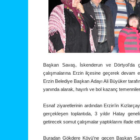
Başkan Savaş, İskenderun ve Dörtyol’da gerç
çalışmalarına Erzin ilçesine geçerek devam e
Erzin Belediye Başkan Adayı Ali Büyüker taraf
yanında alarak, hayırlı ve bol kazanç temennilerini
Esnaf ziyaretlerinin ardından Erzin’in Kızlarç
gerçekleşen toplantıda, 3 yıldır Hatay gene
getirecek somut çalışmalar yaptıklarını ifade etti
Buradan Gökdere Köyü’ne geçen Başkan Savaş,