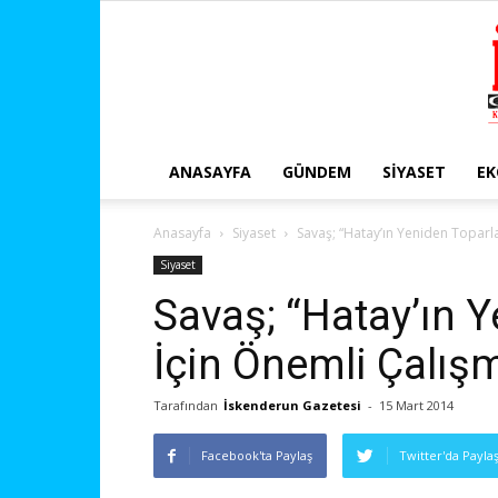
ANASAYFA
GÜNDEM
SIYASET
E
Anasayfa
Siyaset
Savaş; “Hatay’ın Yeniden Toparl
Siyaset
Savaş; “Hatay’ın 
İçin Önemli Çalış
Tarafından
İskenderun Gazetesi
-
15 Mart 2014
Facebook'ta Paylaş
Twitter'da Payla