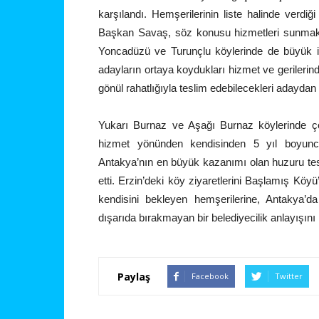
karşılandı. Hemşerilerinin liste halinde verdiğ
Başkan Savaş, söz konusu hizmetleri sunmak 
Yoncadüzü ve Turunçlu köylerinde de büyük il
adayların ortaya koydukları hizmet ve gerilerind
gönül rahatlığıyla teslim edebilecekleri adaydan 
Yukarı Burnaz ve Aşağı Burnaz köylerinde ç
hizmet yönünden kendisinden 5 yıl boyunc
Antakya’nın en büyük kazanımı olan huzuru tesis
etti. Erzin’deki köy ziyaretlerini Başlamış K
kendisini bekleyen hemşerilerine, Antakya’
dışarıda bırakmayan bir belediyecilik anlayışını h
Paylaş
Facebook
Twitter