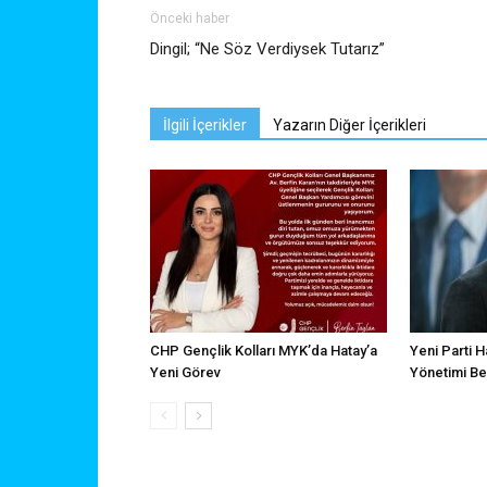
Önceki haber
Dingil; “Ne Söz Verdiysek Tutarız”
İlgili İçerikler
Yazarın Diğer İçerikleri
CHP Gençlik Kolları MYK’da Hatay’a
Yeni Parti H
Yeni Görev
Yönetimi Bel