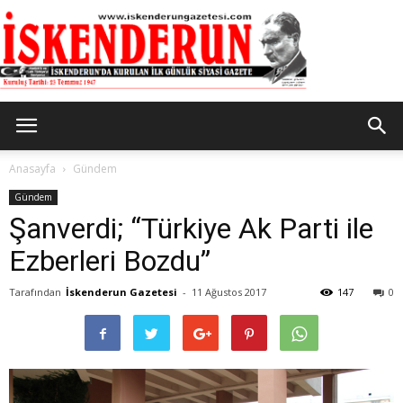
İskenderun
Anasayfa
Gündem
Gündem
Şanverdi; “Türkiye Ak Parti ile
Gazetesi
Ezberleri Bozdu”
Tarafından
İskenderun Gazetesi
-
11 Ağustos 2017
147
0