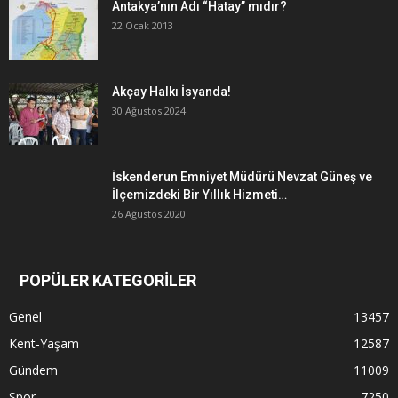
Antakya’nın Adı “Hatay” mıdır?
22 Ocak 2013
Akçay Halkı İsyanda!
30 Ağustos 2024
İskenderun Emniyet Müdürü Nevzat Güneş ve
İlçemizdeki Bir Yıllık Hizmeti…
26 Ağustos 2020
POPÜLER KATEGORİLER
Genel
13457
Kent-Yaşam
12587
Gündem
11009
Spor
7250