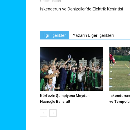
Önceki haber
İskenderun ve Denizciler’de Elektrik Kesintisi
İlgili İçerikler
Yazarın Diğer İçerikleri
Körfezin Şampiyonu Meydan
İskenderuns
Hacıoğlu Baharat!
ve Tempolu 