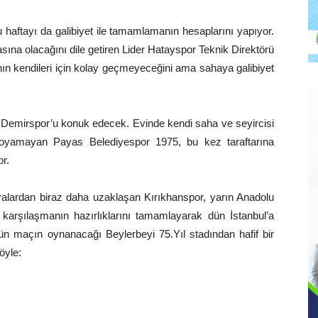
 haftayı da galibiyet ile tamamlamanın hesaplarını yapıyor.
vasına olacağını dile getiren Lider Hatayspor Teknik Direktörü
kendileri için kolay geçmeyeceğini ama sahaya galibiyet
 Demirspor’u konuk edecek. Evinde kendi saha ve seyircisi
a koyamayan Payas Belediyespor 1975, bu kez taraftarına
r.
sıralardan biraz daha uzaklaşan Kırıkhanspor, yarın Anadolu
arşılaşmanın hazırlıklarını tamamlayarak dün İstanbul’a
gün maçın oynanacağı Beylerbeyi 75.Yıl stadından hafif bir
öyle: