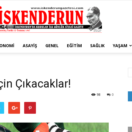
KONOMI
ASAYIŞ
GENEL
EĞITIM
SAĞLIK
YAŞAM
İskenderun
çin Çıkacaklar!
Gazetesi
98
0
ş