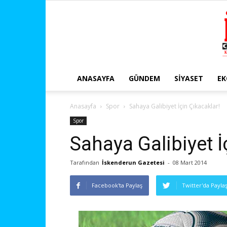
ANASAYFA
GÜNDEM
SIYASET
E
Anasayfa
Spor
Sahaya Galibiyet İçin Çıkacaklar!
Spor
Sahaya Galibiyet İ
Tarafından
İskenderun Gazetesi
-
08 Mart 2014
Facebook'ta Paylaş
Twitter'da Payla