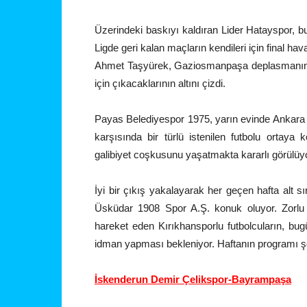
Üzerindeki baskıyı kaldıran Lider Hatayspor, bu
Ligde geri kalan maçların kendileri için final ha
Ahmet Taşyürek, Gaziosmanpaşa deplasmanının 
için çıkacaklarının altını çizdi.
Payas Belediyespor 1975, yarın evinde Ankara
karşısında bir türlü istenilen futbolu ortay
galibiyet coşkusunu yaşatmakta kararlı görülüyo
İyi bir çıkış yakalayarak her geçen hafta alt 
Üsküdar 1908 Spor A.Ş. konuk oluyor. Zorlu k
hareket eden Kırıkhansporlu futbolcuların, bu
idman yapması bekleniyor. Haftanın programı ş
İskenderun Demir Çelikspor-Bayrampaşa