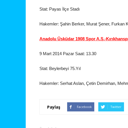
Stat: Payas İlçe Stadı
Hakemler: Şahin Berker, Murat Şener, Furkan 
Anadolu Üsküdar 1908 Spor A.Ş.-Kırıkhansp
9 Mart 2014 Pazar Saat: 13.30
Stat: Beylerbeyi 75.Yıl
Hakemler: Serhat Aslan, Çetin Demirhan, Meh
Paylaş
Facebook
Twitter