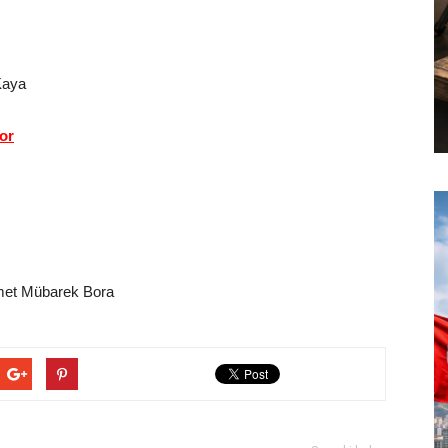
Kaya
or
met Mübarek Bora