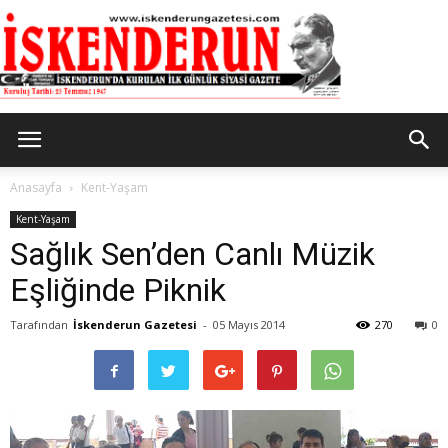
İskenderun
Anasayfa
Kent-Yaşam
Kent-Yaşam
Sağlık Sen’den Canlı Müzik
Gazetesi
Eşliğinde Piknik
Tarafından
İskenderun Gazetesi
-
05 Mayıs 2014
270
0