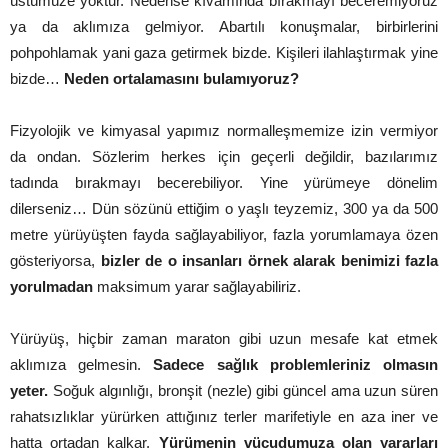
üstümüze yoktur. Nedense kıvamında bırakmayı beceremiyoruz
ya da aklımıza gelmiyor. Abartılı konuşmalar, birbirlerini
pohpohlamak yani gaza getirmek bizde. Kişileri ilahlaştırmak yine
bizde…
Neden ortalamasını bulamıyoruz?
Fizyolojik ve kimyasal yapımız normalleşmemize izin vermiyor
da ondan. Sözlerim herkes için geçerli değildir, bazılarımız
tadında bırakmayı becerebiliyor. Yine yürümeye dönelim
dilerseniz… Dün sözünü ettiğim o yaşlı teyzemiz, 300 ya da 500
metre yürüyüşten fayda sağlayabiliyor, fazla yorumlamaya özen
gösteriyorsa,
bizler de o insanları örnek alarak benimizi fazla
yorulmadan
maksimum yarar sağlayabiliriz.
Yürüyüş, hiçbir zaman maraton gibi uzun mesafe kat etmek
aklımıza gelmesin.
Sadece sağlık problemleriniz olmasın
yeter.
Soğuk algınlığı, bronşit (nezle) gibi güncel ama uzun süren
rahatsızlıklar yürürken attığınız terler marifetiyle en aza iner ve
hatta ortadan kalkar.
Yürümenin vücudumuza olan yararları