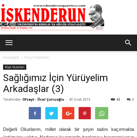
İskenderun
Anasayfa
Köşe Yazarları
Köşe Yazarları
Sağlığımız İçin Yürüyelim
Gazetesi
Arkadaşlar (3)
Tarafından
Ofsayt - Öcal Çulcuoğlu
-
30 Ocak 2013
63
0
Değerli Okurlarım, millet olarak bir şeyin tadını kaçırmakta