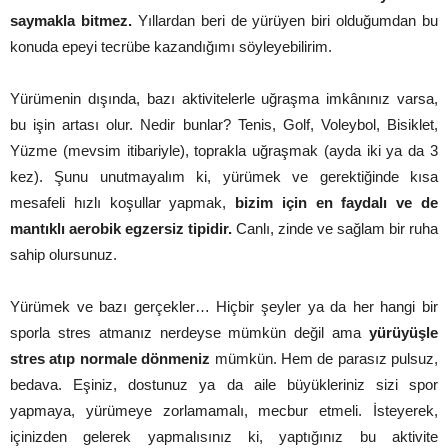
saymakla bitmez.
Yıllardan beri de yürüyen biri olduğumdan bu
konuda epeyi tecrübe kazandığımı söyleyebilirim.
Yürümenin dışında, bazı aktivitelerle uğraşma imkânınız varsa,
bu işin artası olur. Nedir bunlar? Tenis, Golf, Voleybol, Bisiklet,
Yüzme (mevsim itibariyle), toprakla uğraşmak (ayda iki ya da 3
kez). Şunu unutmayalım ki, yürümek ve gerektiğinde kısa
mesafeli hızlı koşullar yapmak,
bizim için en faydalı ve de
mantıklı aerobik egzersiz tipidir.
Canlı, zinde ve sağlam bir ruha
sahip olursunuz.
Yürümek ve bazı gerçekler… Hiçbir şeyler ya da her hangi bir
sporla stres atmanız nerdeyse mümkün değil ama
yürüyüşle
stres atıp normale dönmeniz
mümkün. Hem de parasız pulsuz,
bedava. Eşiniz, dostunuz ya da aile büyükleriniz sizi spor
yapmaya, yürümeye zorlamamalı, mecbur etmeli. İsteyerek,
içinizden gelerek yapmalısınız ki, yaptığınız bu aktivite