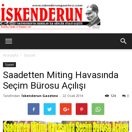
İskenderun
Anasayfa
Siyaset
Siyaset
Saadetten Miting Havasında
Gazetesi
Seçim Bürosu Açılışı
Tarafından
İskenderun Gazetesi
-
22 Ocak 2014
124
0