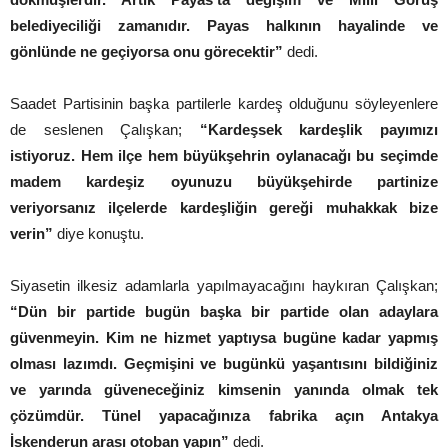
belediyeciliği zamanıdır. Payas halkının hayalinde ve
gönlünde ne geçiyorsa onu görecektir”
dedi.
Saadet Partisinin başka partilerle kardeş olduğunu söyleyenlere
de seslenen Çalışkan;
“Kardeşsek kardeşlik payımızı
istiyoruz. Hem ilçe hem büyükşehrin oylanacağı bu seçimde
madem kardeşiz oyunuzu büyükşehirde partinize
veriyorsanız ilçelerde kardeşliğin gereği muhakkak bize
verin”
diye konuştu.
Siyasetin ilkesiz adamlarla yapılmayacağını haykıran Çalışkan;
“Dün bir partide bugün başka bir partide olan adaylara
güvenmeyin. Kim ne hizmet yaptıysa bugüne kadar yapmış
olması lazımdı. Geçmişini ve bugünkü yaşantısını bildiğiniz
ve yarında güveneceğiniz kimsenin yanında olmak tek
çözümdür. Tünel yapacağınıza fabrika açın Antakya
İskenderun arası otoban yapın”
dedi.