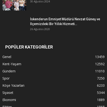
30 Ağustos 2024
İskenderun Emniyet Müdürü Nevzat Güneş ve
İlçemizdeki Bir Yıllık Hizmeti…
26 Ağustos 2020
POPÜLER KATEGORİLER
Genel
13459
Kent-Yaşam
12592
Gündem
11010
Spor
7250
Köşe Yazarları
6233
Siyaset
5344
Ekonomi
1889
Eğitim
1868