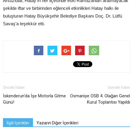
Arsuzlular, Hatay’ın her ilçesinde eski Ramazanları aratmayacak
şekilde iftar ve birbirinden eğlenceli etkinlikleri Hatay halkı ile
buluşturan Hatay Büyükşehir Belediye Başkanı Doç. Dr. Lütfü
Savaş’a teşekkür etti.
Önceki haber
Sonraki haber
İskenderun’da İşe Motorla Gitme
Osmaniye OSB 4. Olağan Genel
Günü!
Kurul Toplantısı Yapıldı
İlgili İçerikler
Yazarın Diğer İçerikleri