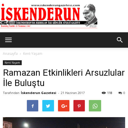
İskenderun
Anasayfa
Kent-Yaşam
Kent-Yaşam
Ramazan Etkinlikleri Arsuzlular
Gazetesi
İle Buluştu
Tarafından
İskenderun Gazetesi
-
21 Haziran 2017
118
0