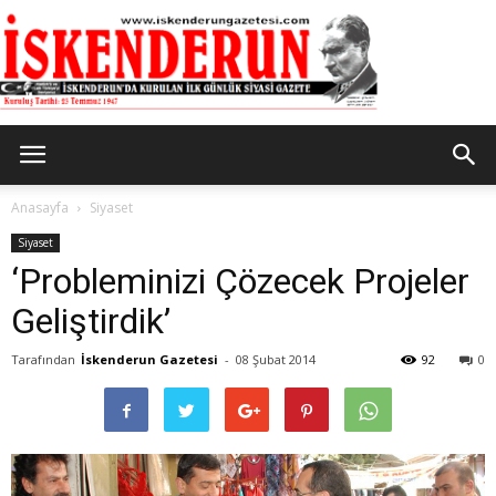
İskenderun
Anasayfa
Siyaset
Siyaset
‘Probleminizi Çözecek Projeler
Gazetesi
Geliştirdik’
Tarafından
İskenderun Gazetesi
-
08 Şubat 2014
92
0