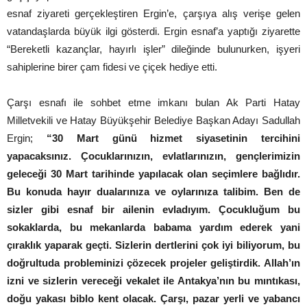
esnaf ziyareti gerçekleştiren Ergin’e, çarşıya alış verişe gelen
vatandaşlarda büyük ilgi gösterdi. Ergin esnaf’a yaptığı ziyarette
“Bereketli kazançlar, hayırlı işler” dileğinde bulunurken, işyeri
sahiplerine birer çam fidesi ve çiçek hediye etti.
Çarşı esnafı ile sohbet etme imkanı bulan Ak Parti Hatay
Milletvekili ve Hatay Büyükşehir Belediye Başkan Adayı Sadullah
Ergin;
“30 Mart günü hizmet siyasetinin tercihini
yapacaksınız. Çocuklarınızın, evlatlarınızın, gençlerimizin
geleceği 30 Mart tarihinde yapılacak olan seçimlere bağlıdır.
Bu konuda hayır dualarınıza ve oylarınıza talibim. Ben de
sizler gibi esnaf bir ailenin evladıyım. Çocukluğum bu
sokaklarda, bu mekanlarda babama yardım ederek yani
çıraklık yaparak geçti. Sizlerin dertlerini çok iyi biliyorum, bu
doğrultuda probleminizi çözecek projeler geliştirdik. Allah’ın
izni ve sizlerin vereceği vekalet ile Antakya’nın bu mıntıkası,
doğu yakası biblo kent olacak. Çarşı, pazar yerli ve yabancı