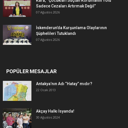
Kara; “Çocukları Suçtan Korumanın Yolu
Sadece Cezaları Artırmak Değil”
07 Ağustos 2026
İskenderun’da Kurşunlama Olaylarının
Şüphelileri Tutuklandı
07 Ağustos 2026
POPÜLER MESAJLAR
Antakya’nın Adı “Hatay” mıdır?
22 Ocak 2013
Akçay Halkı İsyanda!
30 Ağustos 2024