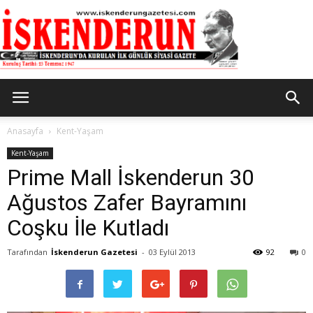
İskenderun
Anasayfa
Kent-Yaşam
Kent-Yaşam
Prime Mall İskenderun 30
Gazetesi
Ağustos Zafer Bayramını
Coşku İle Kutladı
Tarafından
İskenderun Gazetesi
-
03 Eylül 2013
92
0