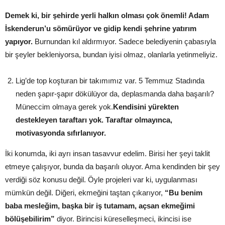
Demek ki, bir şehirde yerli halkın olması çok önemli! Adam
İskenderun’u sömürüyor ve gidip kendi şehrine yatırım
yapıyor.
Burnundan kıl aldırmıyor. Sadece belediyenin çabasıyla
bir şeyler bekleniyorsa, bundan iyisi olmaz, olanlarla yetinmeliyiz.
Lig’de top koşturan bir takımımız var. 5 Temmuz Stadında
neden şapır-şapır dökülüyor da, deplasmanda daha başarılı?
Müneccim olmaya gerek yok.
Kendisini yürekten
destekleyen taraftarı yok. Taraftar olmayınca,
motivasyonda sıfırlanıyor.
İki konumda, iki ayrı insan tasavvur edelim. Birisi her şeyi taklit
etmeye çalışıyor, bunda da başarılı oluyor. Ama kendinden bir şey
verdiği söz konusu değil. Öyle projeleri var ki, uygulanması
mümkün değil. Diğeri, ekmeğini taştan çıkarıyor,
“Bu benim
baba mesleğim, başka bir iş tutamam, açsan ekmeğimi
bölüşebilirim”
diyor. Birincisi küreselleşmeci, ikincisi ise