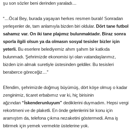
şu son sözler beni derinden yaraladı…
“…Öcal Bey, burada yaşayan herkes resmen buralı! Sonradan
yerleşenler de, tam anlamıyla bizden biri oldular.
Dört tane futbol
sahamız var. On iki tane plajımız bulunmaktadır. Biraz sonra
sporla ilgili olsun ya da olmasın sosyal tesisler bizler için
yeterli.
Bu eserlere belediyemiz ahım şahım bir katkıda
bulunmadı. Şehrimizde ekonomisi iyi olan vatandaşlarımız,
bizden izin almak suretiyle üstesinden geldiler. Bu tesisleri
beraberce göreceğiz…”
Efendim, şehrimizde doğmuş büyümüş, dört köşe olmuş o kadar
zenginimiz, ticaret erbabımız var ki, hiç birisinin
ağzından
“İskenderunluyum”
dediklerini duymadım. Hepsi vergi
rekortmeni ve de plaketli. En önde gelenlerini bir konu için
aramıştım da, telefona çıkma nezaketini göstermedi. Ama iş
bitirmek için yemek vermekte üstelerine yok.