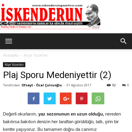
İskenderun
Anasayfa
Köşe Yazarları
Köşe Yazarları
Plaj Sporu Medeniyettir (2)
Gazetesi
Tarafından
Ofsayt - Öcal Çulcuoğlu
-
01 Ağustos 2017
92
0
Değerli okurlarım,
yaz sezonunun en uzun olduğu,
nereden
bakılırsa bakılsın denizin her taraftan görüldüğü, tatlı, şirin bir
kentte yaşıyoruz. Bu tamamen doğru da canımız