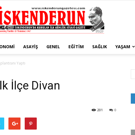
KONOMI
ASAYIŞ
GENEL
EĞITIM
SAĞLIK
YAŞAM
İskenderun
oplantısını Yaptı
lk İlçe Divan
Gazetesi
201
0
ş