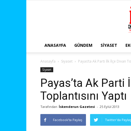
ANASAYFA
GÜNDEM
SIYASET
E
Anasayfa
Siyaset
Payas’ta Ak Parti İlk İlçe Divan T
Siyaset
Payas’ta Ak Parti İ
Toplantısını Yaptı
Tarafından
İskenderun Gazetesi
-
25 Eylül 2013
Facebook'ta Paylaş
Twitter'da Payla