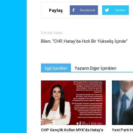
Paylaş
Facebook
Twitter
Önceki haber
Bilen; “CHP, Hatay’da Hızlı Bir Yükseliş İçinde”
İlgili İçerikler
Yazarın Diğer İçerikleri
CHP Gençlik Kolları MYK’da Hatay’a
Yeni Parti H