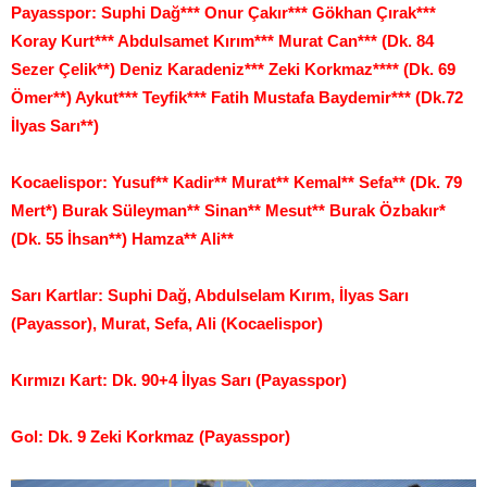
Payasspor: Suphi Dağ*** Onur Çakır*** Gökhan Çırak***
Koray Kurt*** Abdulsamet Kırım*** Murat Can*** (Dk. 84
Sezer Çelik**) Deniz Karadeniz*** Zeki Korkmaz**** (Dk. 69
Ömer**) Aykut*** Teyfik*** Fatih Mustafa Baydemir*** (Dk.72
İlyas Sarı**)
Kocaelispor: Yusuf** Kadir** Murat** Kemal** Sefa** (Dk. 79
Mert*) Burak Süleyman** Sinan** Mesut** Burak Özbakır*
(Dk. 55 İhsan**) Hamza** Ali**
Sarı Kartlar: Suphi Dağ, Abdulselam Kırım, İlyas Sarı
(Payassor), Murat, Sefa, Ali (Kocaelispor)
Kırmızı Kart: Dk. 90+4 İlyas Sarı (Payasspor)
Gol: Dk. 9 Zeki Korkmaz (Payasspor)