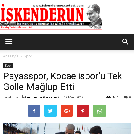
İskenderun
Anasayfa
Spor
Spor
Payasspor, Kocaelispor’u Tek
Gazetesi
Golle Mağlup Etti
Tarafından
İskenderun Gazetesi
-
12 Mart 2018
347
0