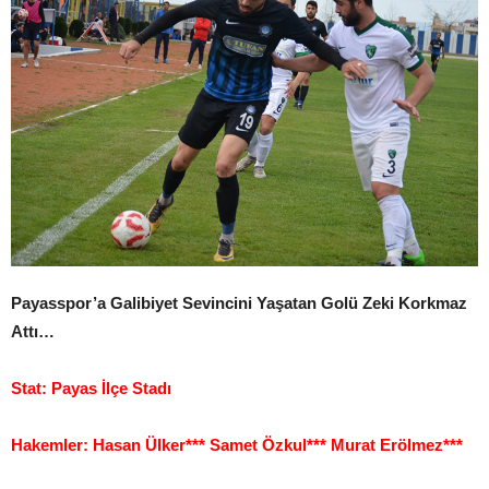
Payasspor’a Galibiyet Sevincini Yaşatan Golü Zeki Korkmaz
Attı…
Stat: Payas İlçe Stadı
Hakemler: Hasan Ülker*** Samet Özkul*** Murat Erölmez***