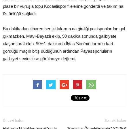
plase bir vuruşla topu Kocaelispor filelerine gönderdi ve takımına
üstünlüğü sağladı.
Bu dakikadan itibaren her iki takımın da girdiği pozisyonlardan gol
çıkmazken, Mavi-Beyazlı ekip, 90 dakika sonunda galibiyete
ulaşan taraf oldu. 90+4. dakikada İlyas Sarı’nın kırmızı kart
gördüğü maçın bitiş düdüğünün ardından Payassporluların
galibiyet sevinci ise görülmeye değerdi.
Önceki haber
Sonraki haber
Hatay’ın Melekleri EuroCup’ta
“Kadınlar Önceliğimizdir” SODES