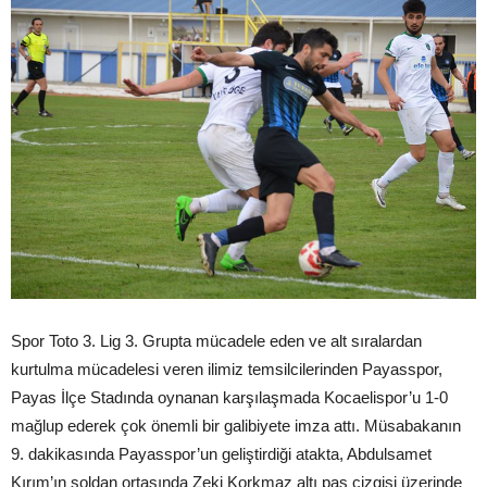
Spor Toto 3. Lig 3. Grupta mücadele eden ve alt sıralardan
kurtulma mücadelesi veren ilimiz temsilcilerinden Payasspor,
Payas İlçe Stadında oynanan karşılaşmada Kocaelispor’u 1-0
mağlup ederek çok önemli bir galibiyete imza attı. Müsabakanın
9. dakikasında Payasspor’un geliştirdiği atakta, Abdulsamet
Kırım’ın soldan ortasında Zeki Korkmaz altı pas çizgisi üzerinde