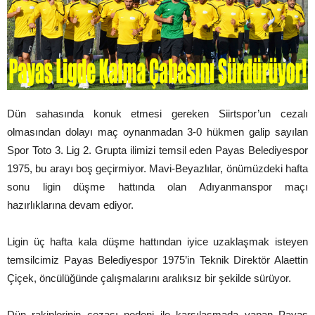
Dün sahasında konuk etmesi gereken Siirtspor’un cezalı
olmasından dolayı maç oynanmadan 3-0 hükmen galip sayılan
Spor Toto 3. Lig 2. Grupta ilimizi temsil eden Payas Belediyespor
1975, bu arayı boş geçirmiyor. Mavi-Beyazlılar, önümüzdeki hafta
sonu ligin düşme hattında olan Adıyanmanspor maçı
hazırlıklarına devam ediyor.
Ligin üç hafta kala düşme hattından iyice uzaklaşmak isteyen
temsilcimiz Payas Belediyespor 1975’in Teknik Direktör Alaettin
Çiçek, öncülüğünde çalışmalarını aralıksız bir şekilde sürüyor.
Dün rakiplerinin cezası nedeni ile karşılaşmada yapan Payas