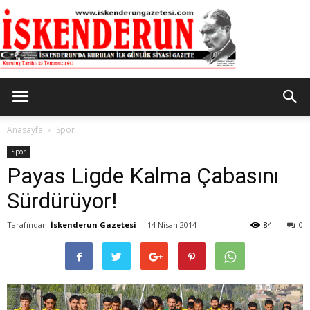
İskenderun
Anasayfa
Spor
Spor
Payas Ligde Kalma Çabasını
Gazetesi
Sürdürüyor!
Tarafından
İskenderun Gazetesi
-
14 Nisan 2014
84
0