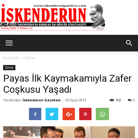
İskenderun
Anasayfa
Genel
Genel
Payas İlk Kaymakamıyla Zafer
Gazetesi
Coşkusu Yaşadı
Tarafından
İskenderun Gazetesi
-
02 Eylül 2013
102
0