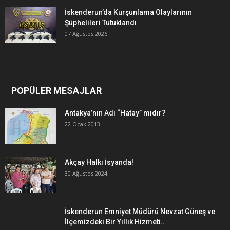
İskenderun’da Kurşunlama Olaylarının
Şüphelileri Tutuklandı
07 Ağustos 2026
POPÜLER MESAJLAR
Antakya’nın Adı “Hatay” mıdır?
22 Ocak 2013
Akçay Halkı İsyanda!
30 Ağustos 2024
İskenderun Emniyet Müdürü Nevzat Güneş ve
İlçemizdeki Bir Yıllık Hizmeti…