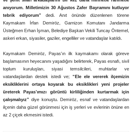
anıyorum. Milletimizin 30 Ağustos Zafer Bayramını kutluyor
tebrik ediyorum”
dedi. Anıt önünde düzenlenen törene
Kaymakam İrfan Demiröz, Garnizon Komutanı Jandarma
Üsteğmen Erhan İşman, Belediye Başkan Vekili Tuncay Öntemel,
askeri erkan, siyasiler, gaziler, engelliler ve vatandaşlar katıldı.
Kaymakam Demiröz, Payas’ın ilk kaymakamı olarak göreve
başlamasının heyecanını yaşadığını belirterek, Payas esnafı, sivil
toplum kuruluşları, siyasi temsilcileri, muhtarlar ve
vatandaşlardan destek istedi ve;
“Ele ele vererek ilçemizin
eksikliklerini ortaya koyarak bu eksiklikleri yeni projeler
üreterek Payas’ımızı görüntü kirliliğinden kurtarmak için
çalışmalıyız”
diye konuştu. Demiröz, esnaf ve vatandaşlardan
ilçenin daha güzel görünmesi için iş yerleri ve evlerinin önüne en
az 2 çiçek ekmesini istedi.