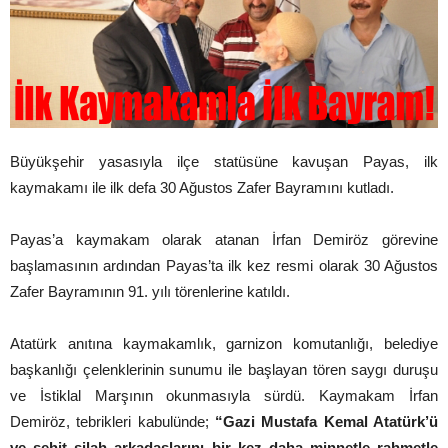
Büyükşehir yasasıyla ilçe statüsüne kavuşan Payas, ilk
kaymakamı ile ilk defa 30 Ağustos Zafer Bayramını kutladı.
Payas’a kaymakam olarak atanan İrfan Demiröz görevine
başlamasının ardından Payas’ta ilk kez resmi olarak 30 Ağustos
Zafer Bayramının 91. yılı törenlerine katıldı.
Atatürk anıtına kaymakamlık, garnizon komutanlığı, belediye
başkanlığı çelenklerinin sunumu ile başlayan tören saygı duruşu
ve İstiklal Marşının okunmasıyla sürdü. Kaymakam İrfan
Demiröz, tebrikleri kabulünde;
“Gazi Mustafa Kemal Atatürk’ü
ve şehit silah arkadaşlarını bir kez daha minnetle rahmetle