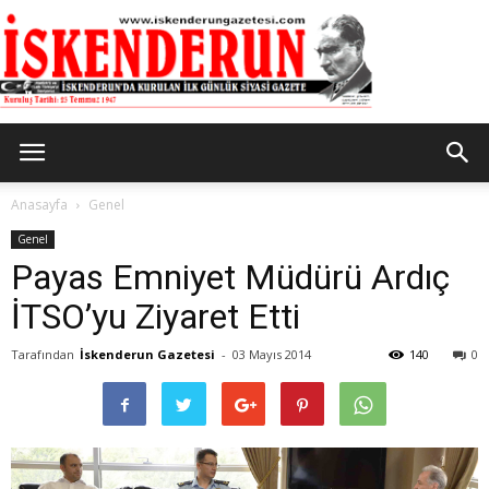
İskenderun
Anasayfa
Genel
Genel
Payas Emniyet Müdürü Ardıç
Gazetesi
İTSO’yu Ziyaret Etti
Tarafından
İskenderun Gazetesi
-
03 Mayıs 2014
140
0