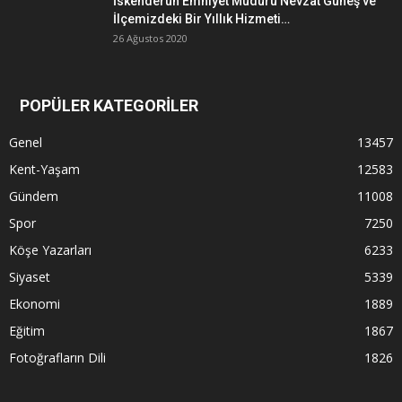
İskenderun Emniyet Müdürü Nevzat Güneş ve
İlçemizdeki Bir Yıllık Hizmeti…
26 Ağustos 2020
POPÜLER KATEGORİLER
Genel
13457
Kent-Yaşam
12583
Gündem
11008
Spor
7250
Köşe Yazarları
6233
Siyaset
5339
Ekonomi
1889
Eğitim
1867
Fotoğrafların Dili
1826