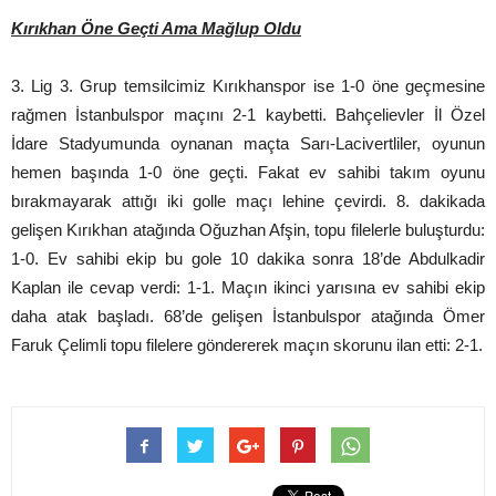
Kırıkhan Öne Geçti Ama Mağlup Oldu
3. Lig 3. Grup temsilcimiz Kırıkhanspor ise 1-0 öne geçmesine
rağmen İstanbulspor maçını 2-1 kaybetti. Bahçelievler İl Özel
İdare Stadyumunda oynanan maçta Sarı-Lacivertliler, oyunun
hemen başında 1-0 öne geçti. Fakat ev sahibi takım oyunu
bırakmayarak attığı iki golle maçı lehine çevirdi. 8. dakikada
gelişen Kırıkhan atağında Oğuzhan Afşin, topu filelerle buluşturdu:
1-0. Ev sahibi ekip bu gole 10 dakika sonra 18’de Abdulkadir
Kaplan ile cevap verdi: 1-1. Maçın ikinci yarısına ev sahibi ekip
daha atak başladı. 68’de gelişen İstanbulspor atağında Ömer
Faruk Çelimli topu filelere göndererek maçın skorunu ilan etti: 2-1.