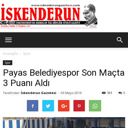
İskenderun
Anasayfa
Spor
Spor
Payas Belediyespor Son Maçta
Gazetesi
3 Puanı Aldı
Tarafından
İskenderun Gazetesi
-
06 Mayıs 2014
101
0