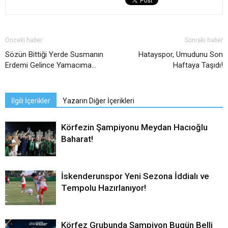
Önceki haber
Sonraki haber
Sözün Bittiği Yerde Susmanın
Hatayspor, Umudunu Son
Erdemi Gelince Yamacıma…
Haftaya Taşıdı!
İlgili İçerikler
Yazarın Diğer İçerikleri
Körfezin Şampiyonu Meydan Hacıoğlu
Baharat!
İskenderunspor Yeni Sezona İddialı ve
Tempolu Hazırlanıyor!
Körfez Grubunda Şampiyon Bugün Belli