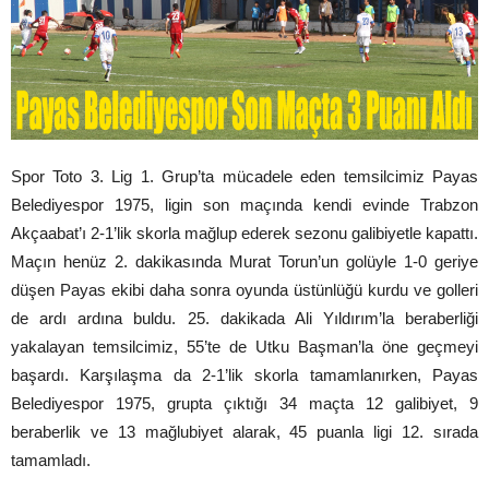
Spor Toto 3. Lig 1. Grup’ta mücadele eden temsilcimiz Payas
Belediyespor 1975, ligin son maçında kendi evinde Trabzon
Akçaabat’ı 2-1’lik skorla mağlup ederek sezonu galibiyetle kapattı.
Maçın henüz 2. dakikasında Murat Torun’un golüyle 1-0 geriye
düşen Payas ekibi daha sonra oyunda üstünlüğü kurdu ve golleri
de ardı ardına buldu. 25. dakikada Ali Yıldırım’la beraberliği
yakalayan temsilcimiz, 55’te de Utku Başman’la öne geçmeyi
başardı. Karşılaşma da 2-1’lik skorla tamamlanırken, Payas
Belediyespor 1975, grupta çıktığı 34 maçta 12 galibiyet, 9
beraberlik ve 13 mağlubiyet alarak, 45 puanla ligi 12. sırada
tamamladı.