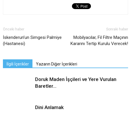
Önceki haber
Sonraki haber
İskenderun’un Simgesi Palmiye
Mobilyacılar, Fil Filtre Maçının
(Hastanesi)
Kararını Tertip Kurulu Verecek!
İlgili İçerikler
Yazarın Diğer İçerikleri
Doruk Maden İşçileri ve Yere Vurulan
Baretler…
Dini Anlamak