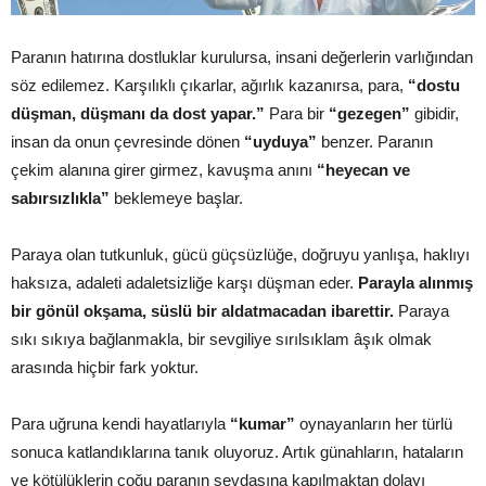
Paranın hatırına dostluklar kurulursa, insani değerlerin varlığından
söz edilemez. Karşılıklı çıkarlar, ağırlık kazanırsa, para,
“dostu
düşman, düşmanı da dost yapar.”
Para bir
“gezegen”
gibidir,
insan da onun çevresinde dönen
“uyduya”
benzer. Paranın
çekim alanına girer girmez, kavuşma anını
“heyecan ve
sabırsızlıkla”
beklemeye başlar.
Paraya olan tutkunluk, gücü güçsüzlüğe, doğruyu yanlışa, haklıyı
haksıza, adaleti adaletsizliğe karşı düşman eder.
Parayla alınmış
bir gönül okşama, süslü bir aldatmacadan ibarettir.
Paraya
sıkı sıkıya bağlanmakla, bir sevgiliye sırılsıklam âşık olmak
arasında hiçbir fark yoktur.
Para uğruna kendi hayatlarıyla
“kumar”
oynayanların her türlü
sonuca katlandıklarına tanık oluyoruz. Artık günahların, hataların
ve kötülüklerin çoğu paranın sevdasına kapılmaktan dolayı