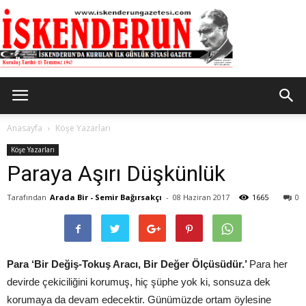
İskenderun
Anasayfa
Köşe Yazarları
Köşe Yazarları
Paraya Aşırı Düşkünlük
Gazetesi
Tarafından
Arada Bir - Semir Bağırsakçı
-
08 Haziran 2017
1665
0
Para ‘Bir Değiş-Tokuş Aracı, Bir Değer Ölçüsüdür.’
Para her
devirde çekiciliğini korumuş, hiç şüphe yok ki, sonsuza dek
korumaya da devam edecektir. Günümüzde ortam öylesine