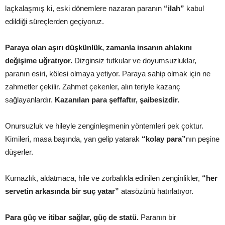
laçkalaşmış ki, eski dönemlere nazaran paranın
“ilah”
kabul
edildiği süreçlerden geçiyoruz.
Paraya olan aşırı düşkünlük, zamanla insanın ahlakını
değişime uğratıyor.
Dizginsiz tutkular ve doyumsuzluklar,
paranın esiri, kölesi olmaya yetiyor. Paraya sahip olmak için ne
zahmetler çekilir. Zahmet çekenler, alın teriyle kazanç
sağlayanlardır.
Kazanılan para şeffaftır, şaibesizdir.
Onursuzluk ve hileyle zenginleşmenin yöntemleri pek çoktur.
Kimileri, masa başında, yan gelip yatarak
“kolay para”
nın peşine
düşerler.
Kurnazlık, aldatmaca, hile ve zorbalıkla edinilen zenginlikler,
“her
servetin arkasında bir suç yatar”
atasözünü hatırlatıyor.
Para güç ve itibar sağlar, güç de statü.
Paranın bir