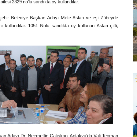
 ailesi 2329 no’lu sandıkta oy kullandılar.
kşehir Belediye Başkan Adayı Mete Aslan ve eşi Zübeyde
ı kullandılar. 1051 Nolu sandıkta oy kullanan Aslan çifti,
kan Adayı Dr. Necmettin Çalışkan, Antakya’da Vali Teoman