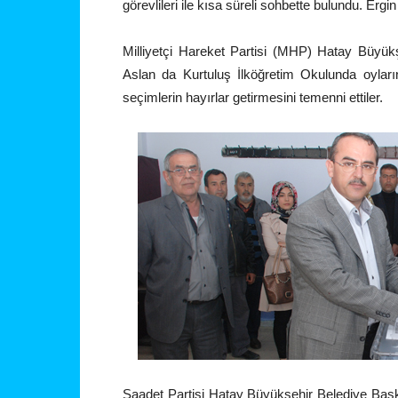
görevlileri ile kısa süreli sohbette bulundu. Ergin
Milliyetçi Hareket Partisi (MHP) Hatay Büyü
Aslan da Kurtuluş İlköğretim Okulunda oyların
seçimlerin hayırlar getirmesini temenni ettiler.
Saadet Partisi Hatay Büyükşehir Belediye Baş