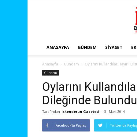
ANASAYFA
GÜNDEM
SIYASET
E
Anasayfa
Gündem
Oylarını Kullandılar Hayırlı Ol
Gündem
Oylarını Kullandıla
Dileğinde Bulundu
Tarafından
İskenderun Gazetesi
-
31 Mart 2014
Facebook'ta Paylaş
Twitter'da Payla