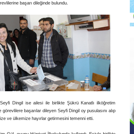
evlilerine başarı dileğinde bulundu.
fi Dingil ise ailesi ile birlikte Şükrü Kanatlı ilköğretim
görevlilere başarılar dileyen Seyfi Dingil oy pusulasını alıp
mize ve ülkemize hayırlar getirmesini temenni etti.
Gül, oyunu Hürriyet İlkokulunda kullandı. Eşiyle birlikte