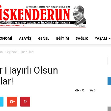
KONOMI
ASAYIŞ
GENEL
EĞITIM
SAĞLIK
YAŞAM
İskenderun
sun Dileğinde Bulundular!
r Hayırlı Olsun
lar!
Gazetesi
472
0
ş