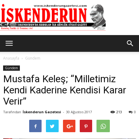
İskenderun
Anasayfa
Gündem
Gündem
Mustafa Keleş; “Milletimiz
Gazetesi
Kendi Kaderine Kendisi Karar
Verir”
Tarafından
İskenderun Gazetesi
-
30 Ağustos 2017
213
0