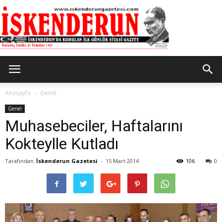
İskenderun
Anasayfa
Genel
Genel
Muhasebeciler, Haftalarını
Gazetesi
Kokteylle Kutladı
Tarafından
İskenderun Gazetesi
-
15 Mart 2014
106
0