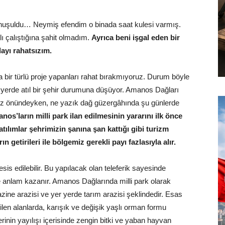
onuşuldu… Neymiş efendim o binada saat kulesi varmış.
ı çalıştığına şahit olmadım.
Ayrıca beni işgal eden bir
ayı rahatsızım.
 bir türlü proje yapanları rahat bırakmıyoruz. Durum böyle
yerde atıl bir şehir durumuna düşüyor. Amanos Dağları
z önündeyken, ne yazık dağ güzergâhında şu günlerde
nos’ların milli park ilan edilmesinin yararını ilk önce
ılımlar şehrimizin şanına şan kattığı gibi turizm
 getirileri ile bölgemiz gerekli payı fazlasıyla alır.
esis edilebilir. Bu yapılacak olan teleferik sayesinde
e anlam kazanır. Amanos Dağlarında milli park olarak
zine arazisi ve yer yerde tarım arazisi şeklindedir. Esas
rilen alanlarda, karışık ve değişik yaşlı orman formu
inin yayılışı içerisinde zengin bitki ve yaban hayvan