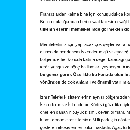
Fransızlardan kalma bina için konuşuldukça k
Ben çocukluğumdan beri o saat kulesinin sağlıkl
ülkenin eserini memleketimde görmekten dol
Memleketimiz için yapılacak çok şeyler var ama
olunca da her dönem İskenderun güzelleşeceği 
bölgemize her konuda katma değer katacağı gö
terör, yangın ve ağaç katliamları yaşanıyor.
Ama
bölgemiz görür. Özellikle bu konuda olumlu at
yönünden de çok anlamlı ve önemli yatırımların
İzmir Teleferik sistemlerinin aynısı bölgemizde t
İskenderun ve İskenderun Körfezi güzellikleriyl
önerilen sahanın büyük kısmı, devlet ormanı, ha
kısmı orman ekosistemidir. Milli park için göste
gösteren ekosistemler bulunmaktadır. Ağaç türler