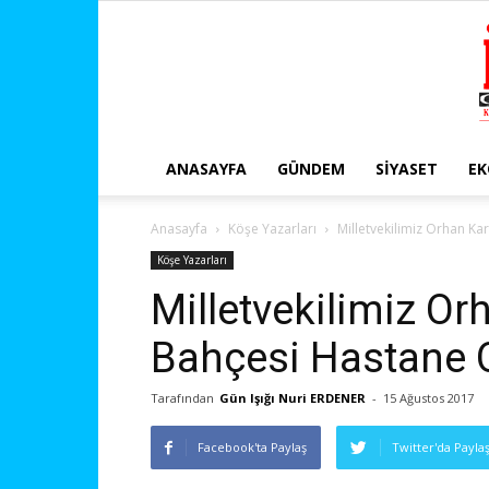
ANASAYFA
GÜNDEM
SIYASET
E
Anasayfa
Köşe Yazarları
Milletvekilimiz Orhan Ka
Köşe Yazarları
Milletvekilimiz Or
Bahçesi Hastane O
Tarafından
Gün Işığı Nuri ERDENER
-
15 Ağustos 2017
Facebook'ta Paylaş
Twitter'da Payla