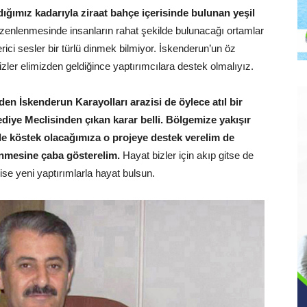
dığımız kadarıyla ziraat bahçe içerisinde bulunan yeşil
enlenmesinde insanların rahat şekilde bulunacağı ortamlar
verici sesler bir türlü dinmek bilmiyor. İskenderun’un öz
izler elimizden geldiğince yaptırımcılara destek olmalıyız.
en İskenderun Karayolları arazisi de öylece atıl bir
ediye Meclisinden çıkan karar belli. Bölgemize yakışır
iyle köstek olacağımıza o projeye destek verelim de
nmesine çaba gösterelim.
Hayat bizler için akıp gitse de
ise yeni yaptırımlarla hayat bulsun.