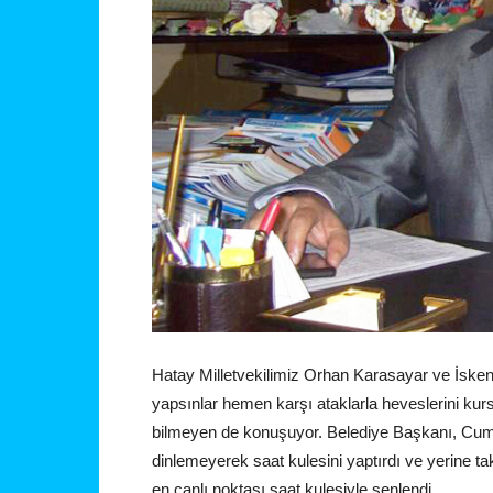
Hatay Milletvekilimiz Orhan Karasayar ve İske
yapsınlar hemen karşı ataklarla heveslerini kur
bilmeyen de konuşuyor. Belediye Başkanı, Cumh
dinlemeyerek saat kulesini yaptırdı ve yerine ta
en canlı noktası saat kulesiyle şenlendi.