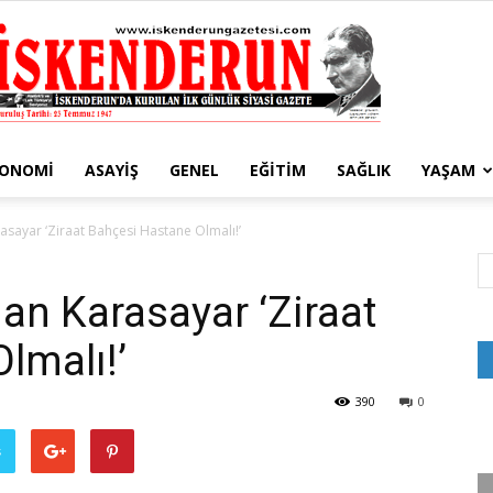
KONOMI
ASAYIŞ
GENEL
EĞITIM
SAĞLIK
YAŞAM
İskenderun
rasayar ‘Ziraat Bahçesi Hastane Olmalı!’
han Karasayar ‘Ziraat
lmalı!’
Gazetesi
390
0
ş