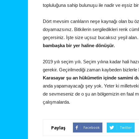
topluluğuna sahip bulunuşu ile nadir ve eşsiz 
Dört mevsim canlıların neşe kaynağı olan bu öz
doyamazsınız. Bitkilerin sergiledikleri renk cü
geçersiniz. İşte size uçsuz bucaksız yeşil ala
bambaşka bir yer haline dönüşür.
2019 yılı seçim yılı. Seçim yılına kadar hali haz
gerekir. Geçirilmediği zaman kaybeden bizlerle 
Karasayar şu an hükümetin içinde samimi dur
anda yapamayacağı şey yok. Yeter ki milletvekil
de sevmeseniz de o şu an bölgemizin en faal mi
çalışmalarda.
Paylaş
Facebook
Twitter