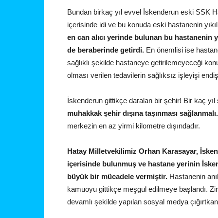
Bundan birkaç yıl evvel İskenderun eski SSK H
içerisinde idi ve bu konuda eski hastanenin yı
en can alıcı yerinde bulunan bu hastanenin ye
de beraberinde getirdi.
En önemlisi ise hastane
sağlıklı şekilde hastaneye getirilemeyeceği konu
olması verilen tedavilerin sağlıksız işleyişi endi
İskenderun gittikçe daralan bir şehir! Bir kaç y
muhakkak şehir dışına taşınması sağlanmalı.
merkezin en az yirmi kilometre dışındadır.
Hatay Milletvekilimiz Orhan Karasayar, İske
içerisinde bulunmuş ve hastane yerinin İsk
büyük bir mücadele vermiştir.
Hastanenin anıl
kamuoyu gittikçe meşgul edilmeye başlandı. Zir
devamlı şekilde yapılan sosyal medya çığırtkanlı