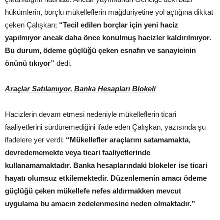
hükümlerin, borçlu mükelleflerin mağduriyetine yol açtığına dikkat
çeken Çalışkan;
“Tecil edilen borçlar için yeni haciz
yapılmıyor ancak daha önce konulmuş hacizler kaldırılmıyor.
Bu durum, ödeme güçlüğü çeken esnafın ve sanayicinin
önünü tıkıyor”
dedi.
Araçlar Satılamıyor, Banka Hesapları Blokeli
Hacizlerin devam etmesi nedeniyle mükelleflerin ticari
faaliyetlerini sürdüremediğini ifade eden Çalışkan, yazısında şu
ifadelere yer verdi:
“Mükellefler araçlarını satamamakta,
devredememekte veya ticari faaliyetlerinde
kullanamamaktadır. Banka hesaplarındaki blokeler ise ticari
hayatı olumsuz etkilemektedir. Düzenlemenin amacı ödeme
güçlüğü çeken mükellefe nefes aldırmakken mevcut
uygulama bu amacın zedelenmesine neden olmaktadır.”