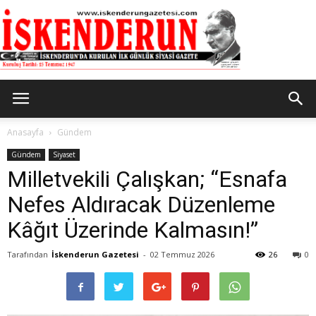
İskenderun
Anasayfa
Gündem
Gündem
Siyaset
Milletvekili Çalışkan; “Esnafa
Gazetesi
Nefes Aldıracak Düzenleme
Kâğıt Üzerinde Kalmasın!”
Tarafından
İskenderun Gazetesi
-
02 Temmuz 2026
26
0