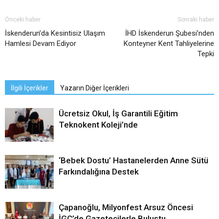
Önceki haber
Sonraki haber
İskenderun’da Kesintisiz Ulaşım
İHD İskenderun Şubesi’nden
Hamlesi Devam Ediyor
Konteyner Kent Tahliyelerine
Tepki
İlgili İçerikler
Yazarın Diğer İçerikleri
Ücretsiz Okul, İş Garantili Eğitim
Teknokent Koleji’nde
‘Bebek Dostu’ Hastanelerden Anne Sütü
Farkındalığına Destek
Çapanoğlu, Milyonfest Arsuz Öncesi
İGC’de Gazetecilerle Buluştu