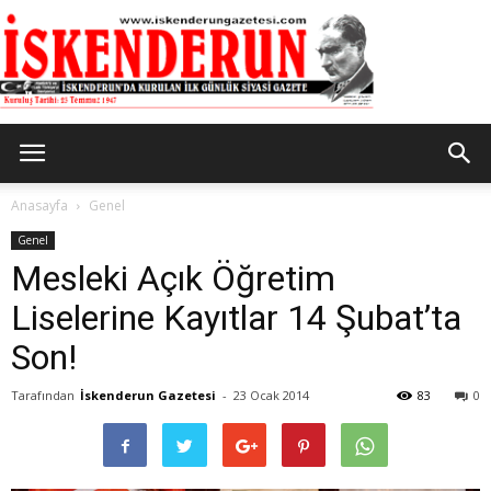
İskenderun
Anasayfa
Genel
Genel
Mesleki Açık Öğretim
Gazetesi
Liselerine Kayıtlar 14 Şubat’ta
Son!
Tarafından
İskenderun Gazetesi
-
23 Ocak 2014
83
0