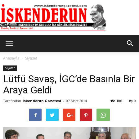
İskenderun
Anasayfa
Siyaset
Siyaset
Lütfü Savaş, İGC’de Basınla Bir
Gazetesi
Araya Geldi
Tarafından
İskenderun Gazetesi
-
07 Mart 2014
106
0