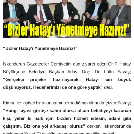
“Bizler Hatay’ı Yönetmeye Hazırız!”
İskenderun Gazeteciler Cemiyetini dün ziyaret eden CHP Hatay
Büyükşehir Belediye Başkan Adayı Doç. Dr. Lütfü Savaş;
“Gerçekçi projeler hazırlayarak, Hatay için büyük
düşünüyoruz. Hedeflerimizi de ona göre yaptık”
dedi.
Kimse ile kişisel bir sıkıntısının olmadığının altını da çizen Savaş;
“Hangi siyasi görüşe sahip olursa olsun belediyeyi kazanan
kişi, yeter ki halk için bizden hizmet istesin, adam gibi
çalışırım. Biz ona yol arkadaşı oluruz”
derken, İskenderun’da
gönlünden Yusuf Civelek’in kazanmasının geçtiğini belirtti.