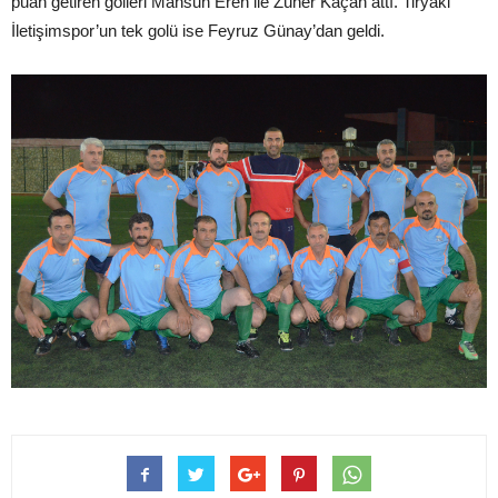
puan getiren golleri Mahsun Eren ile Züher Kaçan attı. Tiryaki
İletişimspor’un tek golü ise Feyruz Günay’dan geldi.