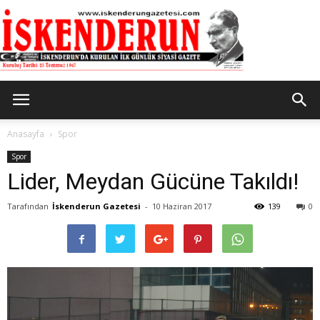
İskenderun
Anasayfa
Spor
Spor
Lider, Meydan Gücüne Takıldı!
Gazetesi
Tarafından
İskenderun Gazetesi
-
10 Haziran 2017
139
0