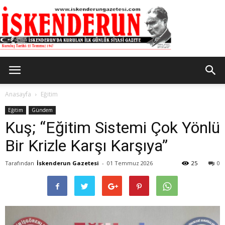
İskenderun
Anasayfa
Eğitim
Eğitim
Gündem
Kuş; “Eğitim Sistemi Çok Yönlü
Gazetesi
Bir Krizle Karşı Karşıya”
Tarafından
İskenderun Gazetesi
-
01 Temmuz 2026
25
0