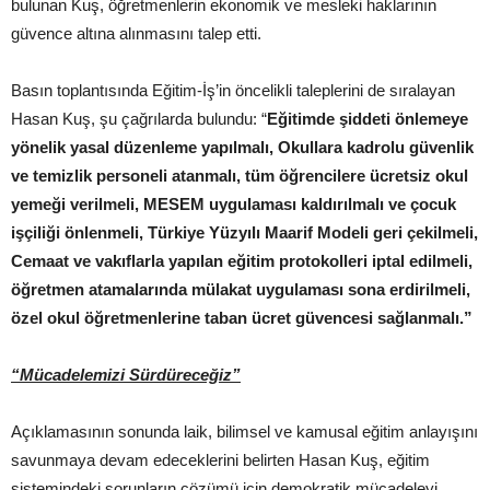
bulunan Kuş, öğretmenlerin ekonomik ve mesleki haklarının
güvence altına alınmasını talep etti.
Basın toplantısında Eğitim-İş’in öncelikli taleplerini de sıralayan
Hasan Kuş, şu çağrılarda bulundu: “
Eğitimde şiddeti önlemeye
yönelik yasal düzenleme yapılmalı, Okullara kadrolu güvenlik
ve temizlik personeli atanmalı, tüm öğrencilere ücretsiz okul
yemeği verilmeli, MESEM uygulaması kaldırılmalı ve çocuk
işçiliği önlenmeli, Türkiye Yüzyılı Maarif Modeli geri çekilmeli,
Cemaat ve vakıflarla yapılan eğitim protokolleri iptal edilmeli,
öğretmen atamalarında mülakat uygulaması sona erdirilmeli,
özel okul öğretmenlerine taban ücret güvencesi sağlanmalı.”
“Mücadelemizi Sürdüreceğiz”
Açıklamasının sonunda laik, bilimsel ve kamusal eğitim anlayışını
savunmaya devam edeceklerini belirten Hasan Kuş, eğitim
sistemindeki sorunların çözümü için demokratik mücadeleyi