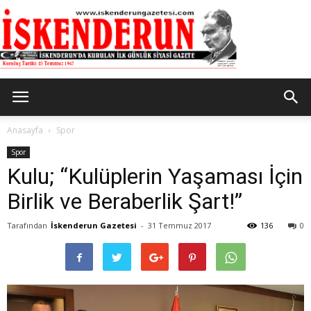
İskenderun
Anasayfa
Spor
Spor
Kulu; “Kulüplerin Yaşaması İçin
Gazetesi
Birlik ve Beraberlik Şart!”
Tarafından
İskenderun Gazetesi
-
31 Temmuz 2017
136
0