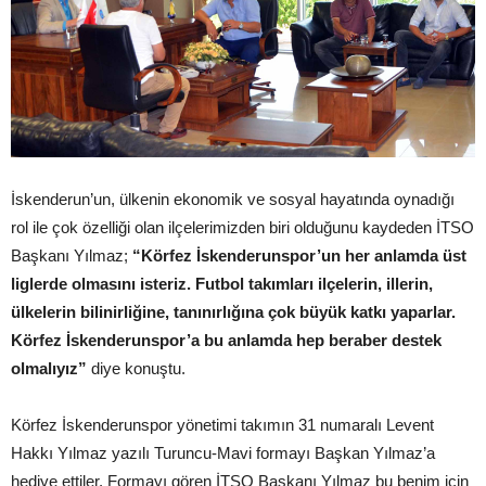
İskenderun’un, ülkenin ekonomik ve sosyal hayatında oynadığı
rol ile çok özelliği olan ilçelerimizden biri olduğunu kaydeden İTSO
Başkanı Yılmaz;
“Körfez İskenderunspor’un her anlamda üst
liglerde olmasını isteriz. Futbol takımları ilçelerin, illerin,
ülkelerin bilinirliğine, tanınırlığına çok büyük katkı yaparlar.
Körfez İskenderunspor’a bu anlamda hep beraber destek
olmalıyız”
diye konuştu.
Körfez İskenderunspor yönetimi takımın 31 numaralı Levent
Hakkı Yılmaz yazılı Turuncu-Mavi formayı Başkan Yılmaz’a
hediye ettiler. Formayı gören İTSO Başkanı Yılmaz bu benim için