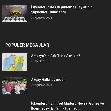
İskenderun’da Kurşunlama Olaylarının
Şüphelileri Tutuklandı
07 Ağustos 2026
POPÜLER MESAJLAR
Antakya’nın Adı “Hatay” mıdır?
22 Ocak 2013
Akçay Halkı İsyanda!
30 Ağustos 2024
İskenderun Emniyet Müdürü Nevzat Güneş ve
İlçemizdeki Bir Yıllık Hizmeti…