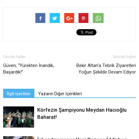
Önceki haber
Sonraki haber
Güven; “Yürekten İnandık,
Bekir Altan’a Tebrik Ziyaretleri
Başardık!”
Yoğun Şekilde Devam Ediyor
İlgili İçerikler
Yazarın Diğer İçerikleri
Körfezin Şampiyonu Meydan Hacıoğlu
Baharat!