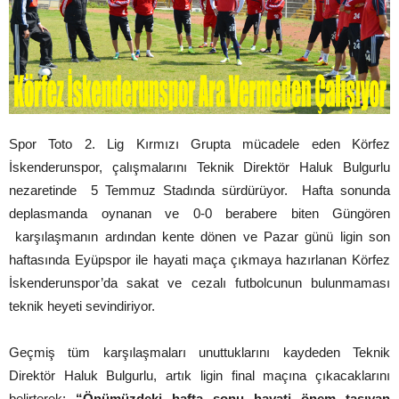
Spor Toto 2. Lig Kırmızı Grupta mücadele eden Körfez
İskenderunspor, çalışmalarını Teknik Direktör Haluk Bulgurlu
nezaretinde 5 Temmuz Stadında sürdürüyor. Hafta sonunda
deplasmanda oynanan ve 0-0 berabere biten Güngören
karşılaşmanın ardından kente dönen ve Pazar günü ligin son
haftasında Eyüpspor ile hayati maça çıkmaya hazırlanan Körfez
İskenderunspor’da sakat ve cezalı futbolcunun bulunmaması
teknik heyeti sevindiriyor.
Geçmiş tüm karşılaşmaları unuttuklarını kaydeden Teknik
Direktör Haluk Bulgurlu, artık ligin final maçına çıkacaklarını
belirterek;
“Önümüzdeki hafta sonu hayati önem taşıyan