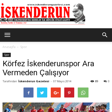
İskenderun
Anasayfa
Spor
Spor
Körfez İskenderunspor Ara
Gazetesi
Vermeden Çalışıyor
Tarafından
İskenderun Gazetesi
-
07 Mayıs 2014
89
0