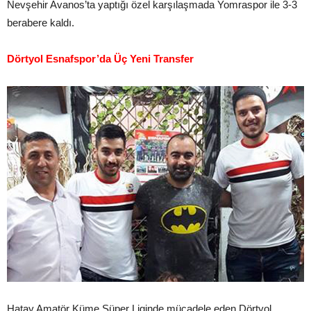
Nevşehir Avanos’ta yaptığı özel karşılaşmada Yomraspor ile 3-3
berabere kaldı.
Dörtyol Esnafspor’da Üç Yeni Transfer
Hatay Amatör Küme Süper Liginde mücadele eden Dörtyol