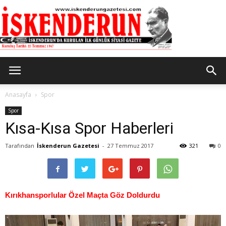
İskenderun
Anasayfa
Spor
Spor
Kısa-Kısa Spor Haberleri
Gazetesi
Tarafından
İskenderun Gazetesi
-
27 Temmuz 2017
321
0
Kırıkhansporlular Özel Maçta Göz Doldurdu