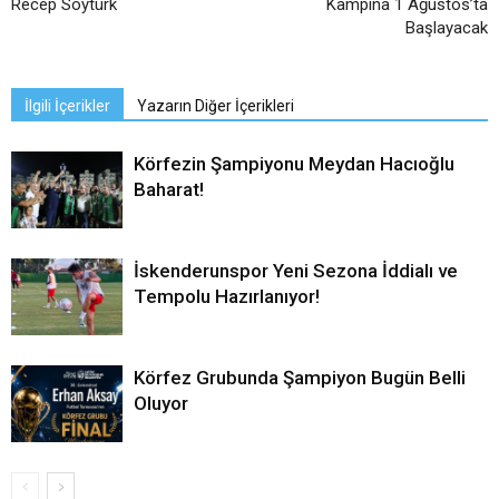
Recep Soytürk
Kampına 1 Ağustos’ta
Başlayacak
İlgili İçerikler
Yazarın Diğer İçerikleri
Körfezin Şampiyonu Meydan Hacıoğlu
Baharat!
İskenderunspor Yeni Sezona İddialı ve
Tempolu Hazırlanıyor!
Körfez Grubunda Şampiyon Bugün Belli
Oluyor