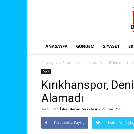
ANASAYFA
GÜNDEM
SIYASET
E
Anasayfa
Spor
Kırıkhanspor, Denizli’den de İsted
Spor
Kırıkhanspor, Deniz
Alamadı
Tarafından
İskenderun Gazetesi
-
29 Ekim 2013
Facebook'ta Paylaş
Twitter'da Payla