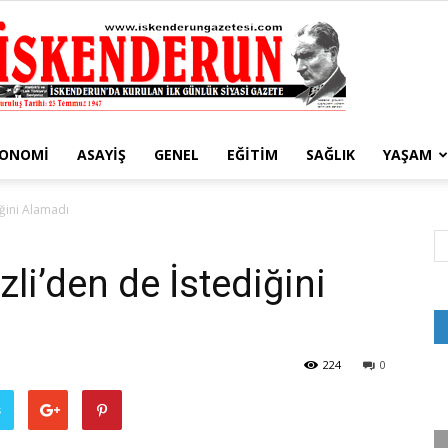
KONOMI
ASAYIŞ
GENEL
EĞITIM
SAĞLIK
YAŞAM
İskenderun
iğini Alamadı
li’den de İstediğini
Gazetesi
224
0
ş