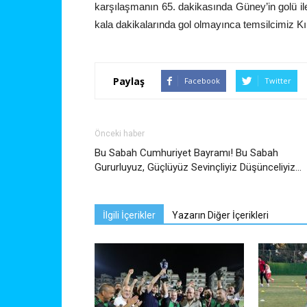
karşılaşmanın 65. dakikasında Güney’in golü il
kala dakikalarında gol olmayınca temsilcimiz K
Paylaş
Facebook
Twitter
Önceki haber
Bu Sabah Cumhuriyet Bayramı! Bu Sabah
Gururluyuz, Güçlüyüz Sevinçliyiz Düşünceliyiz…
İlgili İçerikler
Yazarın Diğer İçerikleri