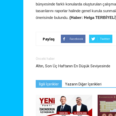
bünyesinde farklı konularda oluşturulan çalışma gr
tasarılarını raporlar halinde genel kurula sunma
önerisinde bulundu.
(Haber: Helga TERBİYELİ
Paylaş
Facebook
Twitter
Önceki haber
Altın, Son Üç Haftanın En Düşük Seviyesinde
İlgili İçerikler
Yazarın Diğer İçerikleri