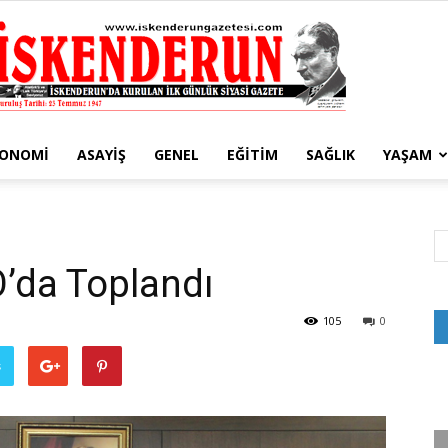
KONOMI
ASAYIŞ
GENEL
EĞITIM
SAĞLIK
YAŞAM
İskenderun
O’da Toplandı
Gazetesi
105
0
ş