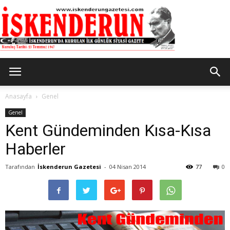
İskenderun
Anasayfa
Genel
Genel
Kent Gündeminden Kısa-Kısa
Gazetesi
Haberler
Tarafından
İskenderun Gazetesi
-
04 Nisan 2014
77
0