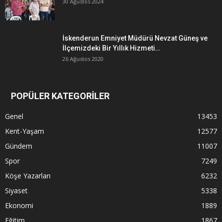
30 Ağustos 2024
İskenderun Emniyet Müdürü Nevzat Güneş ve
İlçemizdeki Bir Yıllık Hizmeti…
26 Ağustos 2020
POPÜLER KATEGORİLER
Genel
13453
Kent-Yaşam
12577
Gündem
11007
Spor
7249
Köşe Yazarları
6232
Siyaset
5338
Ekonomi
1889
Eğitim
1867