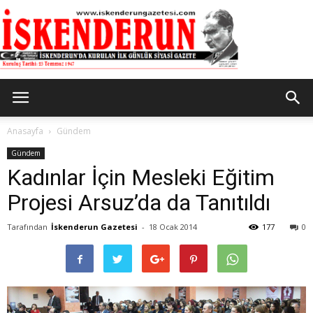
İskenderun
Anasayfa
Gündem
Gündem
Kadınlar İçin Mesleki Eğitim
Gazetesi
Projesi Arsuz’da da Tanıtıldı
Tarafından
İskenderun Gazetesi
-
18 Ocak 2014
177
0