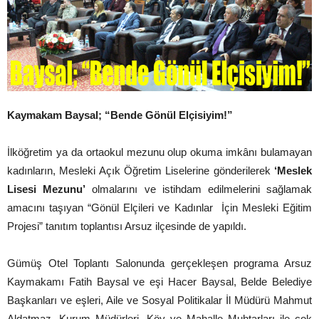
Kaymakam Baysal; “Bende Gönül Elçisiyim!”
İlköğretim ya da ortaokul mezunu olup okuma imkânı bulamayan
kadınların, Mesleki Açık Öğretim Liselerine gönderilerek
‘Meslek
Lisesi Mezunu’
olmalarını ve istihdam edilmelerini sağlamak
amacını taşıyan “Gönül Elçileri ve Kadınlar İçin Mesleki Eğitim
Projesi” tanıtım toplantısı Arsuz ilçesinde de yapıldı.
Gümüş Otel Toplantı Salonunda gerçekleşen programa Arsuz
Kaymakamı Fatih Baysal ve eşi Hacer Baysal, Belde Belediye
Başkanları ve eşleri, Aile ve Sosyal Politikalar İl Müdürü Mahmut
Aldatmaz, Kurum Müdürleri, Köy ve Mahalle Muhtarları ile çok