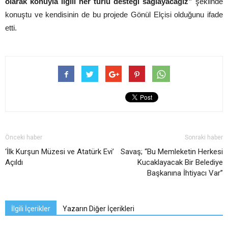
olarak konuyla ilgili her türlü desteği sağlayacağız”
şeklinde
konuştu ve kendisinin de bu projede Gönül Elçisi olduğunu ifade
etti.
Önceki haber
Sonraki haber
‘İlk Kurşun Müzesi ve Atatürk Evi’
Savaş; “Bu Memleketin Herkesi
Açıldı
Kucaklayacak Bir Belediye
Başkanına İhtiyacı Var”
İlgili İçerikler
Yazarın Diğer İçerikleri