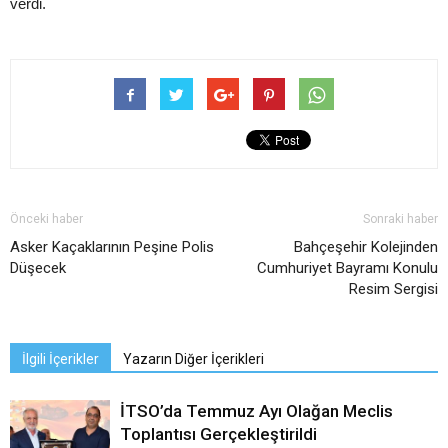
verdi.
Önceki haber
Sonraki haber
Asker Kaçaklarının Peşine Polis
Bahçeşehir Kolejinden
Düşecek
Cumhuriyet Bayramı Konulu
Resim Sergisi
İlgili İçerikler
Yazarın Diğer İçerikleri
İTSO’da Temmuz Ayı Olağan Meclis
Toplantısı Gerçekleştirildi