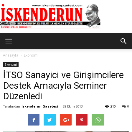
İskenderun
Anasayfa
Ekonomi
Ekonomi
İTSO Sanayici ve Girişimcilere
Gazetesi
Destek Amacıyla Seminer
Düzenledi
Tarafından
İskenderun Gazetesi
-
28 Ekim 2013
210
0